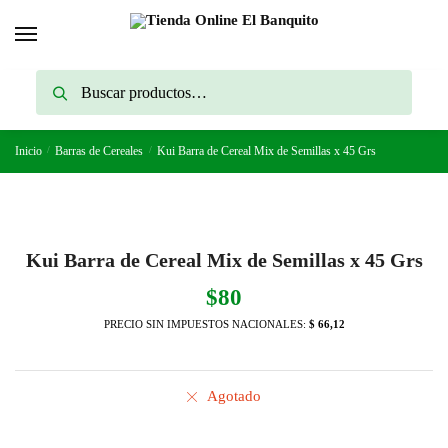
Skip
Skip
to
to
navigation
content
Buscar
Buscar
por:
Inicio
/
Barras de Cereales
/
Kui Barra de Cereal Mix de Semillas x 45 Grs
Kui Barra de Cereal Mix de Semillas x 45 Grs
$
80
PRECIO SIN IMPUESTOS NACIONALES:
$ 66,12
Agotado