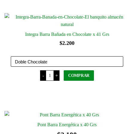
cantidad
producto
tiene
varias
variantes.
Las
Integra Barra Bañada en Chocolate x 41 Grs
opciones
$
2.200
se
pueden
elegir
en
Integra
la
-
+
COMPRAR
Barra
Bañada
página
en
del
Chocolate
Este
x
producto
41
producto
Grs
tiene
cantidad
varias
variantes.
Pont Barra Energética x 40 Grs
Las