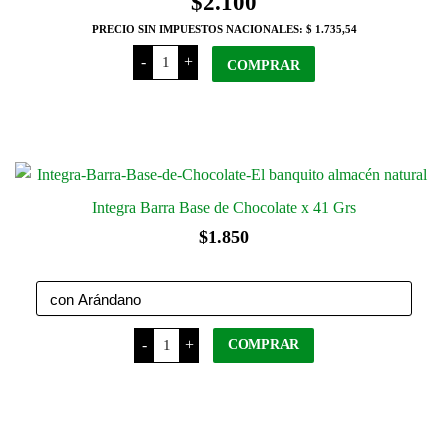
$
2.100
opciones
PRECIO SIN IMPUESTOS NACIONALES:
$ 1.735,54
se
Pont
pueden
-
+
Barra
COMPRAR
elegir
Energética
x
en
40
Grs
la
cantidad
página
del
producto
Integra Barra Base de Chocolate x 41 Grs
$
1.850
Integra
-
+
COMPRAR
Barra
Base
de
Chocolate
Este
x
41
producto
Grs