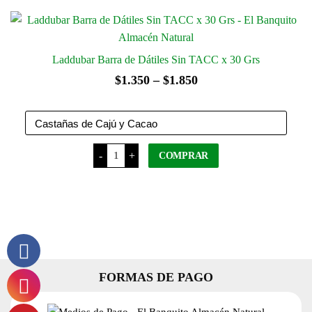
tiene
cantidad
varias
variantes.
Las
Laddubar Barra de Dátiles Sin TACC x 30 Grs
opciones
Rango
$
1.350
–
$
1.850
se
de
pueden
precios:
elegir
en
desde
Laddubar
la
-
+
COMPRAR
Barra
$1.350
de
página
Dátiles
hasta
del
Sin
Este
$1.850
TACC
producto
x
producto
30
tiene
Grs
cantidad
varias
variantes.
FORMAS DE PAGO
Las
opciones