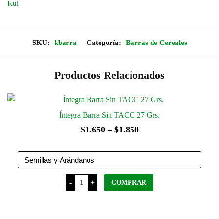
Kui
SKU:
kbarra
Categoría:
Barras de Cereales
Productos Relacionados
Íntegra Barra Sin TACC 27 Grs.
Rango
$
1.650
–
$
1.850
de
precios:
desde
Íntegra
-
+
COMPRAR
Barra
$1.650
Sin
TACC
hasta
27
Este
$1.850
Grs.