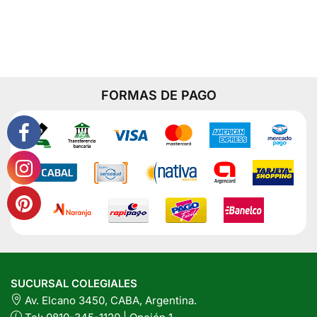
Mani
la
x
380
página
Grs
del
cantidad
producto
FORMAS DE PAGO
SUCURSAL COLEGIALES
Av. Elcano 3450, CABA, Argentina.