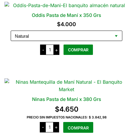
Oddis Pasta de Maní x 350 Grs
$
4.000
Oddis
-
+
COMPRAR
Pasta
de
Maní
Este
x
producto
350
Grs
tiene
cantidad
varias
variantes.
Las
Ninas Pasta de Mani x 380 Grs
opciones
$
4.650
se
pueden
PRECIO SIN IMPUESTOS NACIONALES:
$ 3.842,98
Ninas
elegir
-
+
COMPRAR
Pasta
en
de