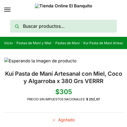
Skip
Skip
to
to
navigation
content
Buscar
Buscar
por:
Inicio
Pastas de Maní y Miel
Pastas de Maní
Kui Pasta de Maní Artesana
/
/
/
Kui Pasta de Maní Artesanal con Miel, Coco
y Algarroba x 380 Grs VERRR
$
305
PRECIO SIN IMPUESTOS NACIONALES:
$ 252,07
Agotado