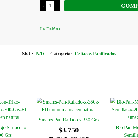
La
COM
-
+
desde
Delfina
Pan
de
$8.600
Molde
Sin
La Delfina
TACC
hasta
cantidad
$11.500
SKU:
N/D
Categoría:
Celíacos Panificados
Smams Pan Rallado x 350 Grs
igo Sarraceno
Bio Pan Mo
$
3.750
00 Grs
Semill