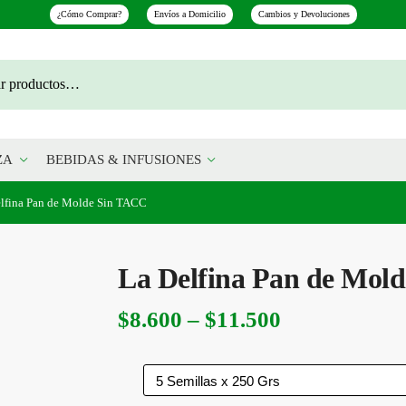
¿Cómo Comprar?
Envíos a Domicilio
Cambios y Devoluciones
ZA
BEBIDAS & INFUSIONES
lfina Pan de Molde Sin TACC
La Delfina Pan de Mol
Rango
$
8.600
–
$
11.500
de
precios: