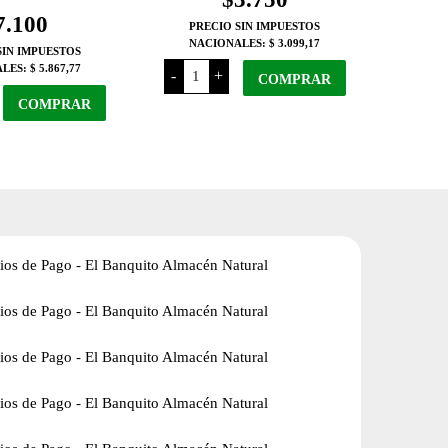
7.100
PRECIO SIN IMPUESTOS
NACIONALES:
$ 3.099,17
SIN IMPUESTOS
Azucar
ALES:
$ 5.867,77
-
+
Mascabo
COMPRAR
x
COMPRAR
500
Grs.
cantidad