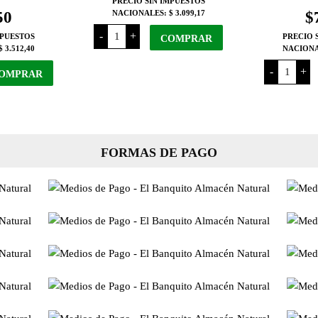
PRECIO SIN IMPUESTOS
50
NACIONALES:
$ 3.099,17
$
Smams
-
+
MPUESTOS
PRECIO 
Pan
COMPRAR
$ 3.512,40
Rallado
NACION
x
Bio
350
-
+
OMPRAR
Pan
Grs
Molde
cantidad
Integral
con
Semillas
x
200
Grs
FORMAS DE PAGO
cantidad