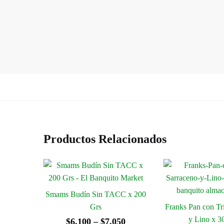
Productos Relacionados
Smams Budín Sin TACC x 200
Grs
Franks Pan con Tr
y Lino x 3
Rango
$
6.100
–
$
7.050