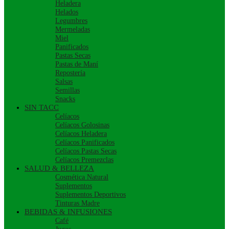
Heladera
Helados
Legumbres
Mermeladas
Miel
Panificados
Pastas Secas
Pastas de Maní
Repostería
Salsas
Semillas
Snacks
SIN TACC
Celíacos
Celíacos Golosinas
Celíacos Heladera
Celíacos Panificados
Celíacos Pastas Secas
Celíacos Premezclas
SALUD & BELLEZA
Cosmética Natural
Suplementos
Suplementos Deportivos
Tinturas Madre
BEBIDAS & INFUSIONES
Café