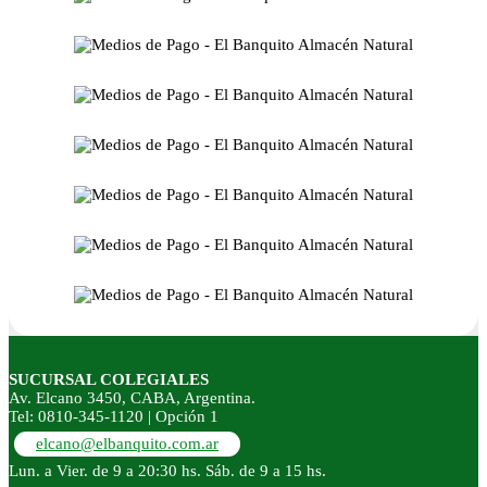
SUCURSAL COLEGIALES
Av. Elcano 3450, CABA, Argentina.
Tel: 0810-345-1120 | Opción 1
elcano@elbanquito.com.ar
Lun. a Vier. de 9 a 20:30 hs. Sáb. de 9 a 15 hs.