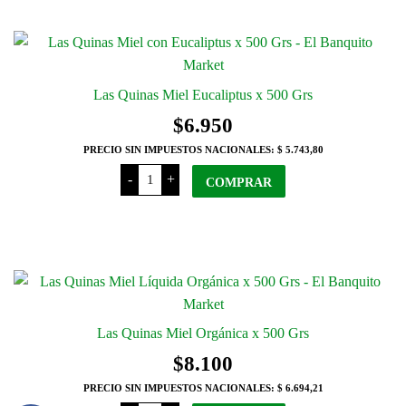
cantidad
página
$9.650
tiene
del
varias
producto
variantes.
Las
Las Quinas Miel Eucaliptus x 500 Grs
opciones
$
6.950
se
PRECIO SIN IMPUESTOS NACIONALES:
$ 5.743,80
pueden
Las
elegir
-
+
Quinas
COMPRAR
en
Miel
Eucaliptus
la
x
500
página
Grs
del
cantidad
producto
Las Quinas Miel Orgánica x 500 Grs
$
8.100
PRECIO SIN IMPUESTOS NACIONALES:
$ 6.694,21