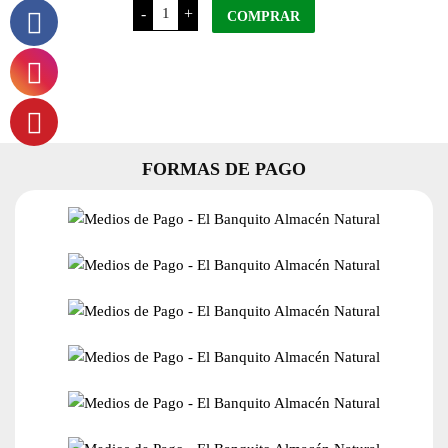
Las
-
+
Quinas
COMPRAR
Miel
Orgánica
x
500
Grs
cantidad
FORMAS DE PAGO