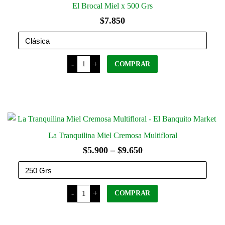
El Brocal Miel x 500 Grs
$
7.850
El
-
+
COMPRAR
Brocal
Miel
x
Este
500
producto
Grs
cantidad
tiene
varias
variantes.
La Tranquilina Miel Cremosa Multifloral
Las
Rango
$
5.900
–
$
9.650
opciones
de
se
precios:
pueden
La
elegir
desde
-
+
COMPRAR
Tranquilina
Miel
en
$5.900
Cremosa
Este
la
Multifloral
hasta
producto