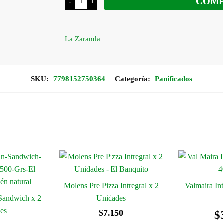
COM
-
+
Zaranda
Pan
de
Centeno
cantidad
La Zaranda
SKU:
7798152750364
Categoría:
Panificados
Molens Pre Pizza Intregral x 2
Valmaira Int
 Sandwich x 2
Unidades
es
$
7.150
$