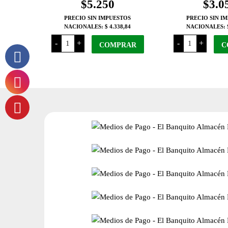
$
5.250
$
3.0
PRECIO SIN IMPUESTOS
PRECIO SIN I
NACIONALES:
$ 4.338,84
NACIONALES:
El
El
-
+
-
+
Peregrino
COMPRAR
Peregrino
C
Pan
Pan
Multicereal
Sandwich
Baguette
x
x
2
2
Unidades
Unidades
cantidad
cantidad