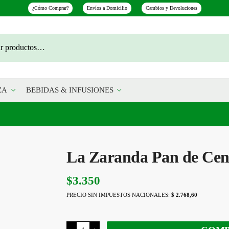
¿Cómo Comprar?
Envíos a Domicilio
Cambios y Devoluciones
ZA
BEBIDAS & INFUSIONES
La Zaranda Pan de Cen
$
3.350
PRECIO SIN IMPUESTOS NACIONALES:
$ 2.768,60
La