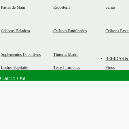
Pastas de Maní
Repostería
Salsas
Celíacos Heladera
Celíacos Panificados
Celíacos Pasta
Suplementos Deportivos
Tinturas Madre
BEBIDAS &
Leches Vegetales
Tés e Infusiones
Vinos
t Light x 1 Kg