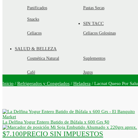
Panificados
Pastas Secas
Snacks
SIN TACC
Celíacos
Celíacos Golosinas
SALUD & BELLEZA
Cosmética Natural
Suplementos
Café
Jugos
Inicio
/
Refrigerados y Congelados
/
Heladera
/
Lacnat Queso Por Salu
La Delfina Yogur Entero Batido de Búfala x 600 Grs
$
0
Mi Soja Embutido Ahumado x 220grs aprox.
$
7.100
PRECIO SIN IMPUESTOS