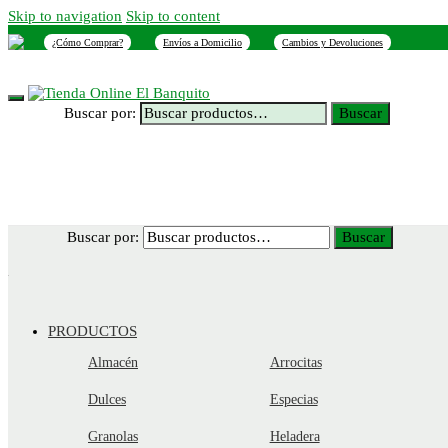
Skip to navigation
Skip to content
¿Cómo Comprar?
Envíos a Domicilio
Cambios y Devoluciones
INICIO
NOSOTROS
SUCURSALES
CONTACTO
Buscar por:
Buscar
Buscar por:
Buscar
PRODUCTOS
Almacén
Arrocitas
Dulces
Especias
Granolas
Heladera