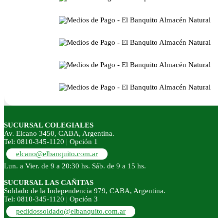
SUCURSAL COLEGIALES
Av. Elcano 3450, CABA, Argentina.
Tel: 0810-345-1120 | Opción 1
elcano@elbanquito.com.ar
Lun. a Vier. de 9 a 20:30 hs. Sáb. de 9 a 15 hs.
SUCURSAL LAS CAÑITAS
Soldado de la Independencia 979, CABA, Argentina.
Tel: 0810-345-1120 | Opción 3
pedidossoldado@elbanquito.com.ar