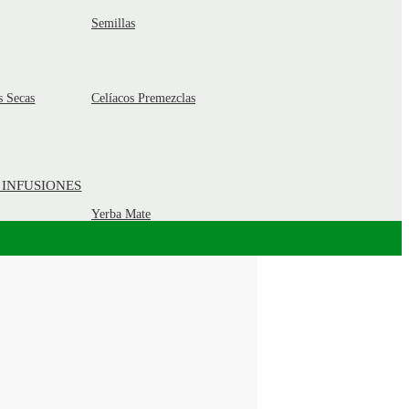
Semillas
s Secas
Celíacos Premezclas
 INFUSIONES
Yerba Mate