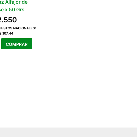
z Alfajor de
e x 50 Grs
2.550
PUESTOS NACIONALES:
2.107,44
az
COMPRAR
e
d