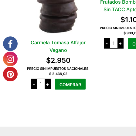
Frutados Bomb
Sin TACC Apt
$
1.1
PRECIO SIN IMPUEST
$ 909,
Frutados
Carmela Tomasa Alfajor
-
+
C
Bombón
de
Vegano
Fruta
Sin
$
2.950
TACC
Apto
PRECIO SIN IMPUESTOS NACIONALES:
Veganos
$ 2.438,02
cantidad
Carmela
-
+
COMPRAR
Tomasa
Alfajor
Vegano
cantidad