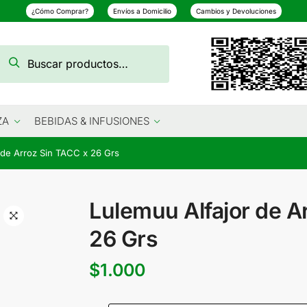
¿Cómo Comprar?
Envíos a Domicilio
Cambios y Devoluciones
Buscar
Buscar
por:
ZA
BEBIDAS & INFUSIONES
 de Arroz Sin TACC x 26 Grs
Lulemuu Alfajor de A
26 Grs
$
1.000