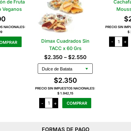
ón de Fruta
Cachafa
o Veganos
Mouss
00
$
OS NACIONALES:
PRECIO SIN IM
09
$ 
Cachaf
Dimax Cuadrados Sin
-
+
OMPRAR
Alfajor
de
TACC x 60 Grs
Mouss
x
Rango
$
2.350
–
$
2.550
50
Grs
de
cantida
precios:
$
2.350
desde
PRECIO SIN IMPUESTOS NACIONALES:
$2.350
$ 1.942,15
hasta
Dimax
-
+
COMPRAR
Cuadrados
$2.550
Sin
TACC
Este
x
producto
60
Grs
tiene
FORMAS DE PAGO
cantidad