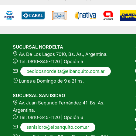
varias
variantes.
Las
opciones
se
pueden
SUCURSAL NORDELTA
elegir
Av. De Los Lagos 7010, Bs. As., Argentina.
en
Tel: 0810-345-1120 | Opción 5
la
página
pedidosnordelta@elbanquito.com.ar
del
Lunes a Domingo de 9 a 21 hs.
producto
SUCURSAL SAN ISIDRO
Av. Juan Segundo Fernández 41, Bs. As.,
Argentina.
Tel: 0810-345-1120 | Opción 6
sanisidro@elbanquito.com.ar