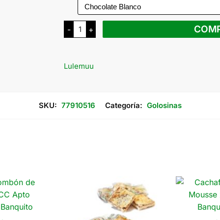
Lulemuu
COM
-
+
Alfajor
de
Arroz
Sin
TACC
Lulemuu
x
26
Grs
cantidad
SKU:
77910516
Categoría:
Golosinas