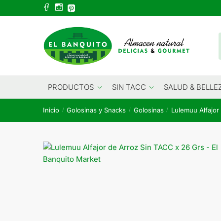
Skip
Skip
to
to
navigation
content
PRODUCTOS
SIN TACC
SALUD & BELLE
Inicio
Golosinas y Snacks
Golosinas
Lulemuu Alfajor
/
/
/