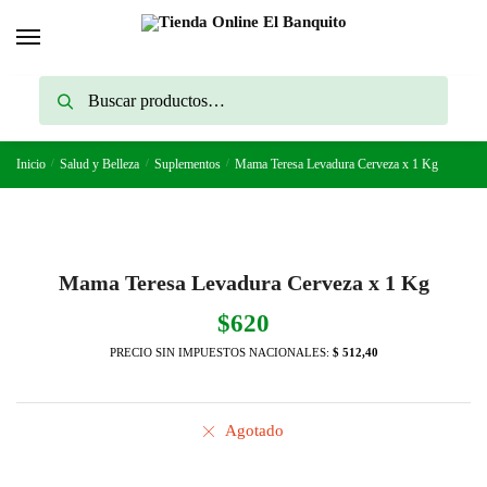
Skip
Skip
to
to
navigation
content
Buscar
Buscar
por:
Inicio
/
Salud y Belleza
/
Suplementos
/
Mama Teresa Levadura Cerveza x 1 Kg
Mama Teresa Levadura Cerveza x 1 Kg
$
620
PRECIO SIN IMPUESTOS NACIONALES:
$ 512,40
Agotado