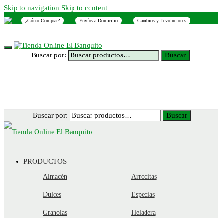
Skip to navigation
Skip to content
¿Cómo Comprar?
Envíos a Domicilio
Cambios y Devoluciones
INICIO
NOSOTROS
SUCURSALES
CONTACTO
Buscar por:
Buscar
Buscar por:
Buscar
PRODUCTOS
Almacén
Arrocitas
Dulces
Especias
Granolas
Heladera