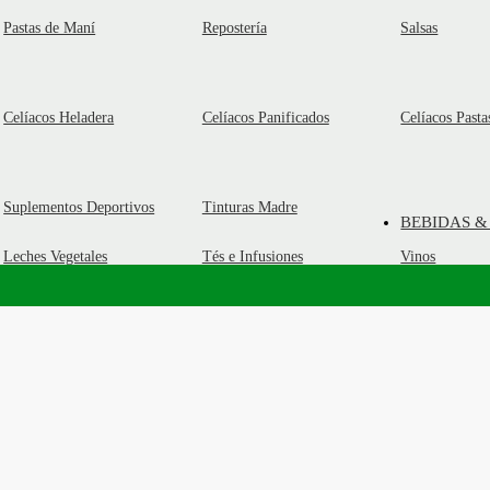
Pastas de Maní
Repostería
Salsas
Celíacos Heladera
Celíacos Panificados
Celíacos Pasta
Suplementos Deportivos
Tinturas Madre
BEBIDAS &
Leches Vegetales
Tés e Infusiones
Vinos
o