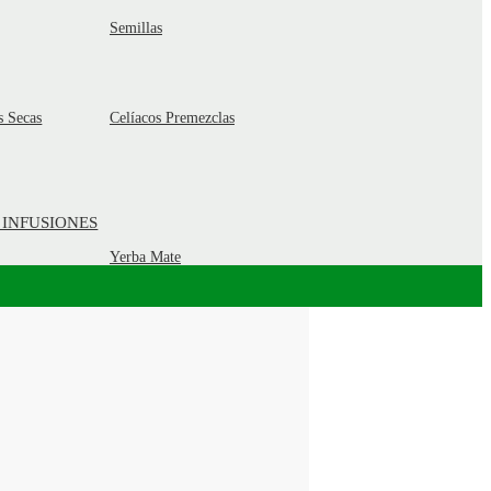
Semillas
s Secas
Celíacos Premezclas
 INFUSIONES
Yerba Mate