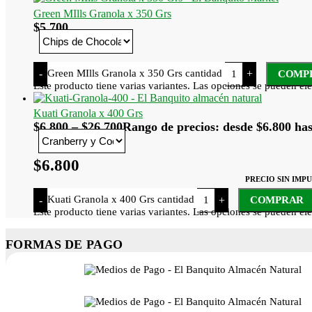
Green MIlls Granola x 350 Grs
$
5.700
Green MIlls Granola x 350 Grs cantidad
-
+
COMP
Este producto tiene varias variantes. Las opciones se pueden ele
Kuati Granola x 400 Grs
$
6.800
–
$
26.700
Rango de precios: desde $6.800 has
$
6.800
PRECIO SIN IMP
Kuati Granola x 400 Grs cantidad
-
+
COMPRAR
Este producto tiene varias variantes. Las opciones se pueden ele
FORMAS DE PAGO