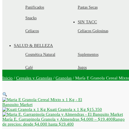
Panificados
Pastas Secas
Snacks
SIN TACC
Celíacos
Celíacos Golosinas
SALUD & BELLEZA
Cosmética Natural
Suplementos
Café
Jugos
Inicio
/
Cereales y Granolas
/
Granolas
/
María E Granola Cereal Mixt
Kuati Granola x 1 Kg
$
15.350
María E. Garrapinola Granola y Almendras
$
4.000
–
$
19.400
Rango
de precios: desde $4.000 hasta $19.400