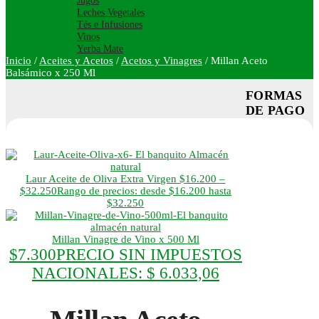
Jugos
Leches Vegetales
Tés e Infusiones
Vinos
Yerba Mate
Inicio
/
Aceites y Acetos
/
Acetos y Vinagres
/
Millan Aceto
Balsámico x 250 Ml
FORMAS
DE PAGO
Laur Aceite de Oliva Extra Virgen
$
16.200
–
$
32.250
Rango de precios: desde $16.200 hasta
$32.250
Millan Vinagre de Vino x 500 Ml
$
7.300
PRECIO SIN IMPUESTOS
NACIONALES:
$ 6.033,06