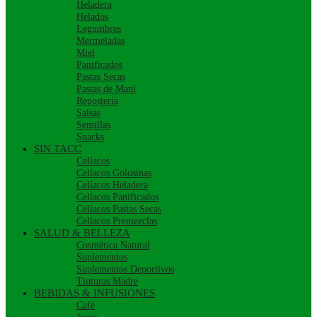
Heladera
Helados
Legumbres
Mermeladas
Miel
Panificados
Pastas Secas
Pastas de Maní
Repostería
Salsas
Semillas
Snacks
SIN TACC
Celíacos
Celíacos Golosinas
Celíacos Heladera
Celíacos Panificados
Celíacos Pastas Secas
Celíacos Premezclas
SALUD & BELLEZA
Cosmética Natural
Suplementos
Suplementos Deportivos
Tinturas Madre
BEBIDAS & INFUSIONES
Café