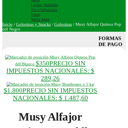
Jugos
Leches Vegetales
Tés e Infusiones
Vinos
Yerba Mate
Inicio
/
Golosinas y Snacks
/
Golosinas
/
Musy Alfajor Quinoa Pop
ddl Negro
FORMAS
DE PAGO
Musy Alfajor Quinoa Pop
$
350
PRECIO SIN
ddl Blanco
IMPUESTOS NACIONALES:
$
289,26
Musy Bombones x 1 kg
$
1.800
PRECIO SIN IMPUESTOS
NACIONALES:
$ 1.487,60
Musy Alfajor