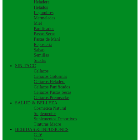
Heladera
Helados
Legumbres
Mermeladas
Miel
Panificados
Pastas Secas
Pastas de Maní
Repostería
Salsas
Semillas
Snacks
SIN TACC
Celíacos
Celíacos Golosinas
Celíacos Heladera
Celíacos Panificados
Celíacos Pastas Secas
Celíacos Premezclas
SALUD & BELLEZA
Cosmética Natural
Suplementos
Suplementos Deportivos
Tinturas Madre
BEBIDAS & INFUSIONES
Café