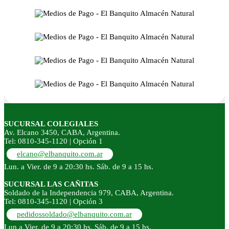
SUCURSAL COLEGIALES
Av. Elcano 3450, CABA, Argentina.
Tel: 0810-345-1120 | Opción 1
elcano@elbanquito.com.ar
Lun. a Vier. de 9 a 20:30 hs. Sáb. de 9 a 15 hs.
SUCURSAL LAS CAÑITAS
Soldado de la Independencia 979, CABA, Argentina.
Tel: 0810-345-1120 | Opción 3
pedidossoldado@elbanquito.com.ar
Lun a Vier. de 9 a 20:30 hs. Sáb. de 9 a 15 hs.