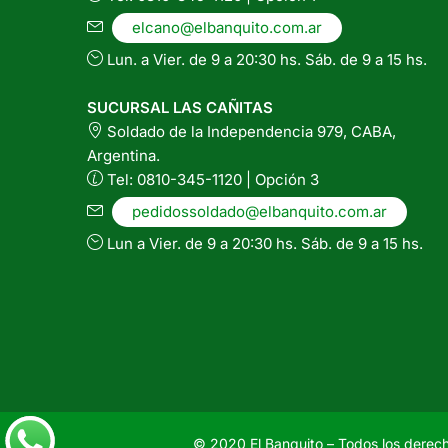
página
elcano@elbanquito.com.ar
del
Lun. a Vier. de 9 a 20:30 hs. Sáb. de 9 a 15 hs.
producto
SUCURSAL LAS CAÑITAS
Soldado de la Independencia 979, CABA,
Argentina.
Tel: 0810-345-1120 | Opción 3
pedidossoldado@elbanquito.com.ar
Lun a Vier. de 9 a 20:30 hs. Sáb. de 9 a 15 hs.
© 2020 El Banquito – Todos los derec