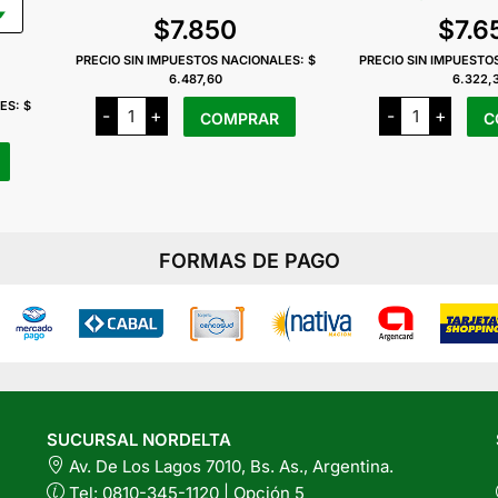
de
$
7.850
$
7.6
recios:
PRECIO SIN IMPUESTOS NACIONALES:
$
PRECIO SIN IMPUESTO
desde
6.487,60
6.322,
$1.350
Crudencio
Crudencio
LES:
$
-
+
-
+
COMPRAR
C
Crackers
Rawmesan
asta
Tomate
Tipo
x
Queso
$5.250
80
x
Grs
120
cantidad
Grs
cantidad
FORMAS DE PAGO
SUCURSAL NORDELTA
Av. De Los Lagos 7010, Bs. As., Argentina.
Tel: 0810-345-1120 | Opción 5