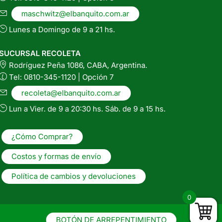
maschwitz@elbanquito.com.ar
Lunes a Domingo de 9 a 21 hs.
SUCURSAL RECOLETA
Rodríguez Peña 1086, CABA, Argentina.
Tel: 0810-345-1120 | Opción 7
recoleta@elbanquito.com.ar
Lun a Vier. de 9 a 20:30 hs. Sáb. de 9 a 15 hs.
¿Cómo Comprar?
Costos y formas de envío
Política de cambios y devoluciones
0
BOTÓN DE ARREPENTIMIENTO