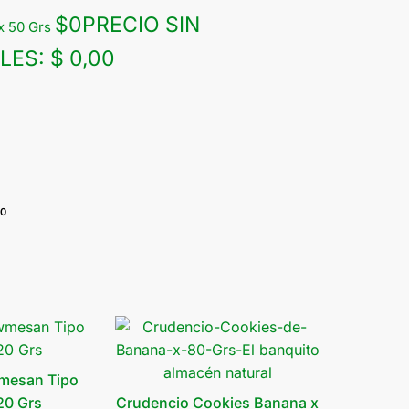
$
0
PRECIO SIN
x 50 Grs
LES:
$ 0,00
90
mesan Tipo
20 Grs
Crudencio Cookies Banana x