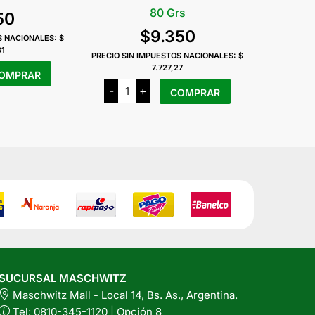
80 Grs
50
$
9.350
S NACIONALES:
$
31
PRECIO SIN IMPUESTOS NACIONALES:
$
7.727,27
OMPRAR
Crudencio
-
+
COMPRAR
Cookies
Banana
x
80
Grs
cantidad
SUCURSAL MASCHWITZ
Maschwitz Mall - Local 14, Bs. As., Argentina.
Tel: 0810-345-1120 | Opción 8