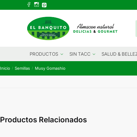
Skip
Skip
to
to
navigation
content
PRODUCTOS
SIN TACC
SALUD & BELLE
Inicio
Semillas
Musy Gomashio
/
/
Productos Relacionados