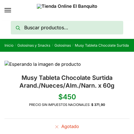
Skip
Skip
to
to
navigation
content
Buscar
Buscar
por:
Inicio
Golosinas y Snacks
Golosinas
Musy Tableta Chocolate Surtida A
/
/
/
Musy Tableta Chocolate Surtida
Arand./Nueces/Alm./Narn. x 60g
$
450
PRECIO SIN IMPUESTOS NACIONALES:
$ 371,90
Agotado