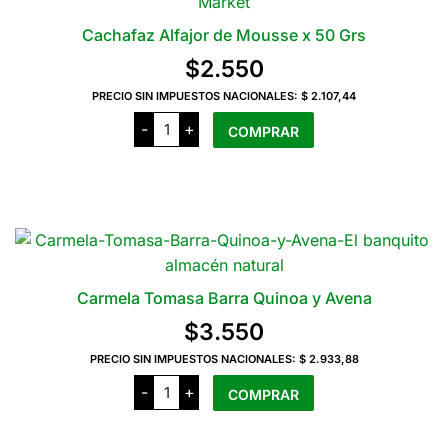
variantes.
Las
Cachafaz Alfajor de Mousse x 50 Grs
opciones
$
2.550
se
pueden
PRECIO SIN IMPUESTOS NACIONALES:
$ 2.107,44
Cachafaz
elegir
-
+
COMPRAR
Alfajor
en
de
Mousse
la
x
50
página
Grs
del
cantidad
producto
Carmela Tomasa Barra Quinoa y Avena
$
3.550
PRECIO SIN IMPUESTOS NACIONALES:
$ 2.933,88
Carmela
-
+
COMPRAR
Tomasa
Barra
Quinoa
y