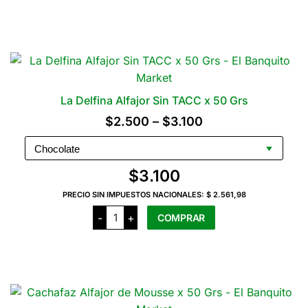
Dulce
Este
de
producto
Leche
Sin
tiene
TACC
x
varias
50
variantes.
Grs
cantidad
Las
La Delfina Alfajor Sin TACC x 50 Grs
opciones
Rango
$
2.500
–
$
3.100
se
de
pueden
precios:
elegir
$
3.100
en
desde
la
PRECIO SIN IMPUESTOS NACIONALES:
$ 2.561,98
$2.500
página
La
-
+
COMPRAR
hasta
Delfina
del
Alfajor
$3.100
Sin
producto
Este
TACC
producto
x
50
tiene
Grs
cantidad
varias