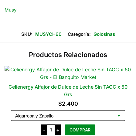
Musy
SKU:
MUSYCH60
Categoría:
Golosinas
Productos Relacionados
Celienergy Alfajor de Dulce de Leche Sin TACC x 50
Grs
$
2.400
Celienergy
-
+
COMPRAR
Alfajor
de