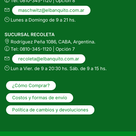
Tel: 0810-345-1120 | Opción 8
maschwitz@elbanquito.com.ar
Lunes a Domingo de 9 a 21 hs.
SUCURSAL RECOLETA
Rodríguez Peña 1086, CABA, Argentina.
Tel: 0810-345-1120 | Opción 7
recoleta@elbanquito.com.ar
Lun a Vier. de 9 a 20:30 hs. Sáb. de 9 a 15 hs.
¿Cómo Comprar?
Costos y formas de envío
Política de cambios y devoluciones