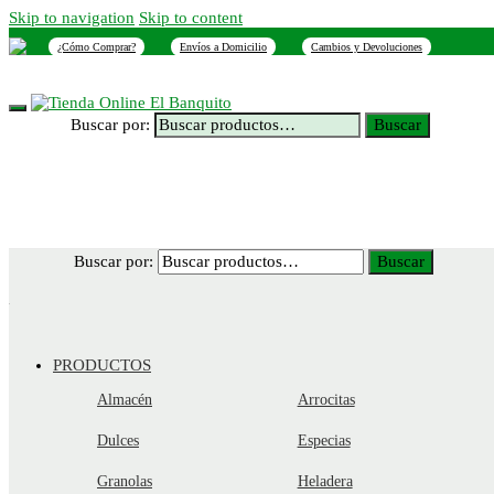
Skip to navigation
Skip to content
¿Cómo Comprar?
Envíos a Domicilio
Cambios y Devoluciones
INICIO
NOSOTROS
SUCURSALES
CONTACTO
Buscar por:
Buscar
Buscar por:
Buscar
PRODUCTOS
Almacén
Arrocitas
Dulces
Especias
Granolas
Heladera