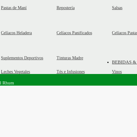
Pastas de Maní
Repostería
Salsas
Celíacos Heladera
Celíacos Panificados
Celíacos Pasta
Suplementos Deportivos
Tinturas Madre
BEBIDAS &
Leches Vegetales
Tés e Infusiones
Vinos
al Rhum