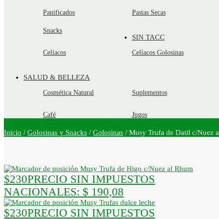
Panificados
Pastas Secas
Snacks
SIN TACC
Celíacos
Celíacos Golosinas
SALUD & BELLEZA
Cosmética Natural
Suplementos
Café
Jugos
Inicio
/
Golosinas y Snacks
/
Golosinas
/
Musy Trufa de Datil c/Nuez 
Musy Trufa de Higo c/Nuez al Rhum
$
230
PRECIO SIN IMPUESTOS
NACIONALES:
$ 190,08
Musy Trufas dulce leche
$
230
PRECIO SIN IMPUESTOS