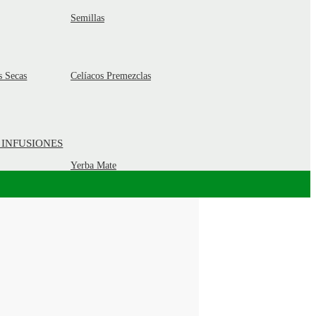
Semillas
s Secas
Celíacos Premezclas
 INFUSIONES
Yerba Mate