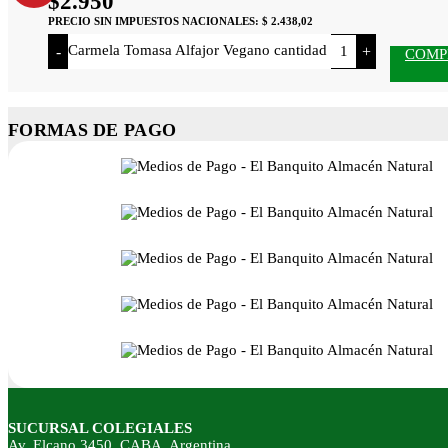
$
2.950
PRECIO SIN IMPUESTOS NACIONALES:
$ 2.438,02
Carmela Tomasa Alfajor Vegano cantidad
-
+
COMP
FORMAS DE PAGO
SUCURSAL COLEGIALES
Av. Elcano 3450, CABA, Argentina.