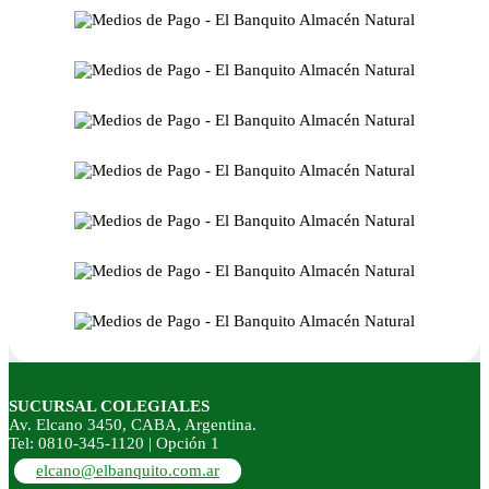
SUCURSAL COLEGIALES
Av. Elcano 3450, CABA, Argentina.
Tel: 0810-345-1120 | Opción 1
elcano@elbanquito.com.ar