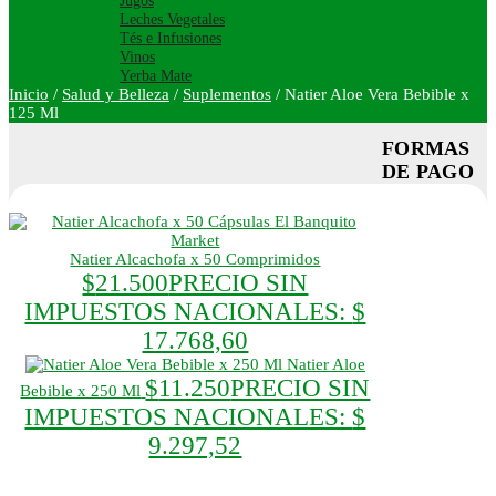
Jugos
Leches Vegetales
Tés e Infusiones
Vinos
Yerba Mate
Inicio
/
Salud y Belleza
/
Suplementos
/
Natier Aloe Vera Bebible x
125 Ml
FORMAS
DE PAGO
Natier Alcachofa x 50 Comprimidos
$
21.500
PRECIO SIN
IMPUESTOS NACIONALES:
$
17.768,60
Natier Aloe
$
11.250
PRECIO SIN
Bebible x 250 Ml
IMPUESTOS NACIONALES:
$
9.297,52