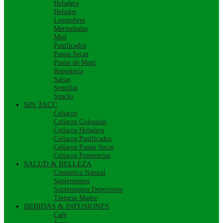
Heladera
Helados
Legumbres
Mermeladas
Miel
Panificados
Pastas Secas
Pastas de Maní
Repostería
Salsas
Semillas
Snacks
SIN TACC
Celíacos
Celíacos Golosinas
Celíacos Heladera
Celíacos Panificados
Celíacos Pastas Secas
Celíacos Premezclas
SALUD & BELLEZA
Cosmética Natural
Suplementos
Suplementos Deportivos
Tinturas Madre
BEBIDAS & INFUSIONES
Café