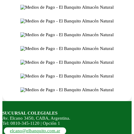
SUCURSAL COLEGIALES
Av. Elcano 3450, CABA, Argentina.
Tel: 0810-345-1120 | Opción 1
elcano@elbanquito.com.ar