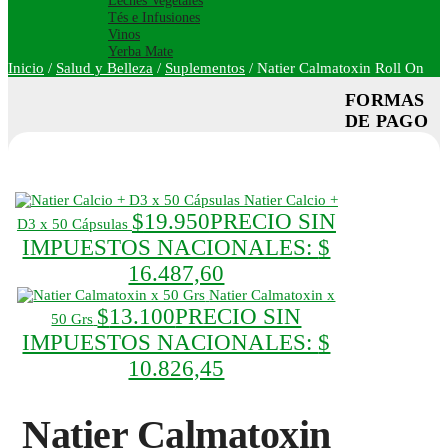
Leches Vegetales
Tés e Infusiones
Vinos
Yerba Mate
Inicio
/
Salud y Belleza
/
Suplementos
/
Natier Calmatoxin Roll On
FORMAS
DE PAGO
Natier Calcio +
$
19.950
PRECIO SIN
D3 x 50 Cápsulas
IMPUESTOS NACIONALES:
$
16.487,60
Natier Calmatoxin x
$
13.100
PRECIO SIN
50 Grs
IMPUESTOS NACIONALES:
$
10.826,45
Natier Calmatoxin