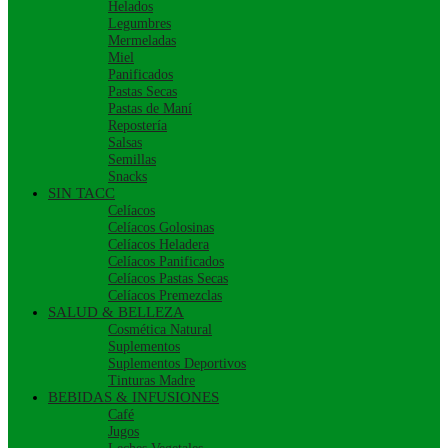
Helados
Legumbres
Mermeladas
Miel
Panificados
Pastas Secas
Pastas de Maní
Repostería
Salsas
Semillas
Snacks
SIN TACC
Celíacos
Celíacos Golosinas
Celíacos Heladera
Celíacos Panificados
Celíacos Pastas Secas
Celíacos Premezclas
SALUD & BELLEZA
Cosmética Natural
Suplementos
Suplementos Deportivos
Tinturas Madre
BEBIDAS & INFUSIONES
Café
Jugos