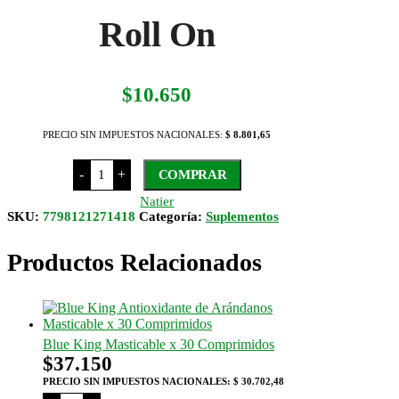
Roll On
$
10.650
PRECIO SIN IMPUESTOS NACIONALES:
$ 8.801,65
Natier
-
+
COMPRAR
Calmatoxin
Roll
Natier
On
SKU:
7798121271418
Categoría:
Suplementos
cantidad
Productos Relacionados
Blue King Masticable x 30 Comprimidos
$
37.150
PRECIO SIN IMPUESTOS NACIONALES:
$ 30.702,48
Blue