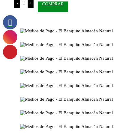
-
+
COMPRAR
King
Masticable
x
30
Comprimidos
cantidad