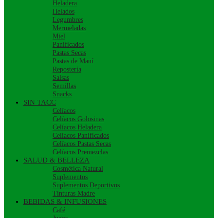
Heladera
Helados
Legumbres
Mermeladas
Miel
Panificados
Pastas Secas
Pastas de Maní
Repostería
Salsas
Semillas
Snacks
SIN TACC
Celíacos
Celíacos Golosinas
Celíacos Heladera
Celíacos Panificados
Celíacos Pastas Secas
Celíacos Premezclas
SALUD & BELLEZA
Cosmética Natural
Suplementos
Suplementos Deportivos
Tinturas Madre
BEBIDAS & INFUSIONES
Café