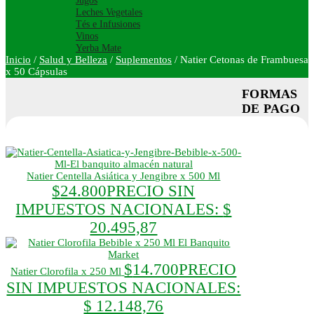
Jugos
Leches Vegetales
Tés e Infusiones
Vinos
Yerba Mate
Inicio
/
Salud y Belleza
/
Suplementos
/
Natier Cetonas de Frambuesa
x 50 Cápsulas
FORMAS
DE PAGO
Natier Centella Asiática y Jengibre x 500 Ml
$
24.800
PRECIO SIN
IMPUESTOS NACIONALES:
$
20.495,87
$
14.700
PRECIO
Natier Clorofila x 250 Ml
SIN IMPUESTOS NACIONALES:
$ 12.148,76