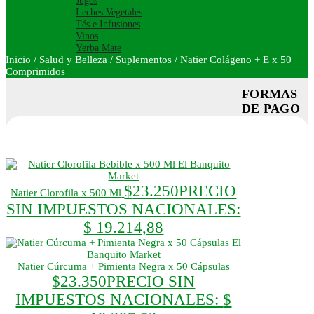
Jugos
Leches Vegetales
Tés e Infusiones
Vinos
Yerba Mate
Inicio
/
Salud y Belleza
/
Suplementos
/
Natier Colágeno + E x 50
Comprimidos
FORMAS
DE PAGO
$
23.250
PRECIO
Natier Clorofila x 500 Ml
SIN IMPUESTOS NACIONALES:
$ 19.214,88
Natier Cúrcuma + Pimienta Negra x 50 Cápsulas
$
23.350
PRECIO SIN
IMPUESTOS NACIONALES:
$