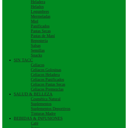
Heladera
Helados
Legumbres
Mermeladas
Miel
Panificados
Pastas Secas
Pastas de Maní
Repostería
Salsas
Semillas
Snacks
SIN TACC
Celíacos
Celíacos Golosinas
Celíacos Heladera
Celíacos Panificados
Celíacos Pastas Secas
Celíacos Premezclas
SALUD & BELLEZA
Cosmética Natural
Suplementos
Suplementos Deportivos
Tinturas Madre
BEBIDAS & INFUSIONES
Café