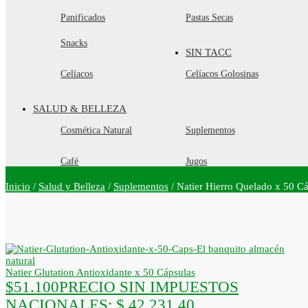
Panificados
Pastas Secas
Snacks
SIN TACC
Celíacos
Celíacos Golosinas
SALUD & BELLEZA
Cosmética Natural
Suplementos
Café
Jugos
Inicio
/
Salud y Belleza
/
Suplementos
/
Natier Hierro Quelado x 50 C
Natier Glutation Antioxidante x 50 Cápsulas
$
51.100
PRECIO SIN IMPUESTOS
NACIONALES:
$ 42.231,40