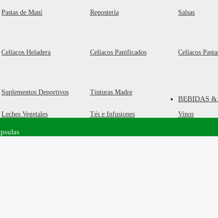
Pastas de Maní
Repostería
Salsas
Celíacos Heladera
Celíacos Panificados
Celíacos Pasta
Suplementos Deportivos
Tinturas Madre
BEBIDAS &
Leches Vegetales
Tés e Infusiones
Vinos
ápsulas