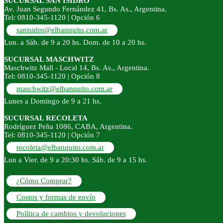
SUCURSAL SAN ISIDRO
Av. Juan Segundo Fernández 41, Bs. As., Argentina.
Tel: 0810-345-1120 | Opción 6
sanisidro@elbanquito.com.ar
Lun. a Sáb. de 9 a 20 hs. Dom. de 10 a 20 hs.
SUCURSAL MASCHWITZ
Maschwitz Mall - Local 14, Bs. As., Argentina.
Tel: 0810-345-1120 | Opción 8
maschwitz@elbanquito.com.ar
Lunes a Domingo de 9 a 21 hs.
SUCURSAL RECOLETA
Rodríguez Peña 1086, CABA, Argentina.
Tel: 0810-345-1120 | Opción 7
recoleta@elbanquito.com.ar
Lun a Vier. de 9 a 20:30 hs. Sáb. de 9 a 15 hs.
¿Cómo Comprar?
Costos y formas de envío
Política de cambios y devoluciones