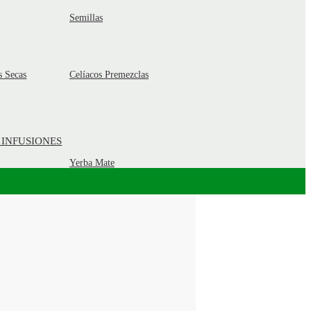
Semillas
s Secas
Celíacos Premezclas
 INFUSIONES
Yerba Mate