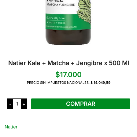
Natier Kale + Matcha + Jengibre x 500 Ml
$
17.000
PRECIO SIN IMPUESTOS NACIONALES:
$ 14.049,59
Natier
COMPRAR
-
+
Kale
+
Matcha
+
Jengibre
Natier
x
500