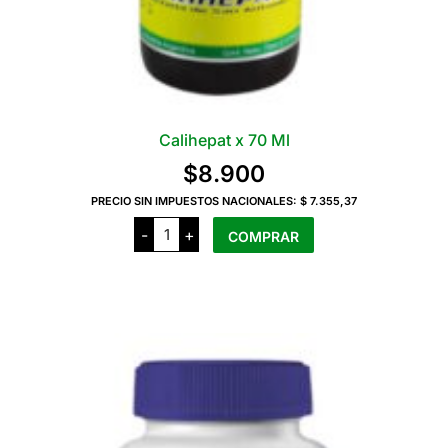
Calihepat x 70 Ml
$
8.900
PRECIO SIN IMPUESTOS NACIONALES:
$ 7.355,37
Calihepat
-
+
COMPRAR
x
70
Ml
cantidad