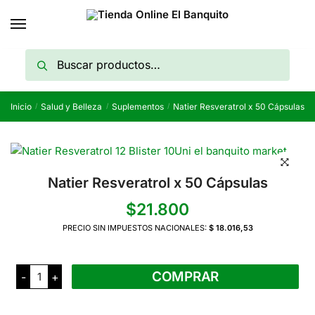
Skip
Skip
to
to
navigation
content
Buscar
Buscar
por:
Inicio
Salud y Belleza
Suplementos
Natier Resveratrol x 50 Cápsulas
/
/
/
Natier Resveratrol x 50 Cápsulas
$
21.800
PRECIO SIN IMPUESTOS NACIONALES:
$ 18.016,53
Natier
COMPRAR
-
+
Resveratrol
x
50
Cápsulas