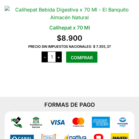
cantidad
Calihepat x 70 Ml
$
8.900
PRECIO SIN IMPUESTOS NACIONALES:
$ 7.355,37
Calihepat
-
+
COMPRAR
x
70
Ml
cantidad
FORMAS DE PAGO