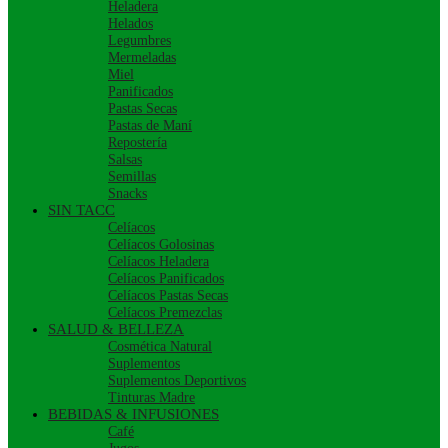
Heladera
Helados
Legumbres
Mermeladas
Miel
Panificados
Pastas Secas
Pastas de Maní
Repostería
Salsas
Semillas
Snacks
SIN TACC
Celíacos
Celíacos Golosinas
Celíacos Heladera
Celíacos Panificados
Celíacos Pastas Secas
Celíacos Premezclas
SALUD & BELLEZA
Cosmética Natural
Suplementos
Suplementos Deportivos
Tinturas Madre
BEBIDAS & INFUSIONES
Café