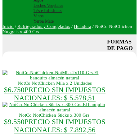
Jugos
Leches Vegetales
Tés e Infusiones
Vinos
Yerba Mate
Inicio
/
Refrigerados y Congelados
/
Heladera
/
NotCo NotChicken
Nuggets x 400 Grs
FORMAS
DE PAGO
NotCo NotChicken Mila x 2 Unidades
$
6.750
PRECIO SIN IMPUESTOS
NACIONALES:
$ 5.578,51
NotCo NotChicken Sticks x 300 Grs.
$
9.550
PRECIO SIN IMPUESTOS
NACIONALES:
$ 7.892,56