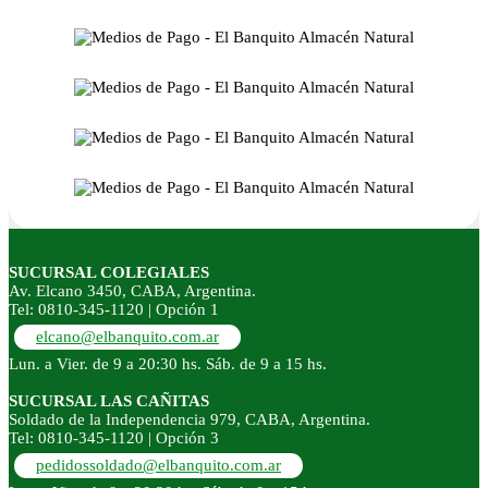
SUCURSAL COLEGIALES
Av. Elcano 3450, CABA, Argentina.
Tel: 0810-345-1120 | Opción 1
elcano@elbanquito.com.ar
Lun. a Vier. de 9 a 20:30 hs. Sáb. de 9 a 15 hs.
SUCURSAL LAS CAÑITAS
Soldado de la Independencia 979, CABA, Argentina.
Tel: 0810-345-1120 | Opción 3
pedidossoldado@elbanquito.com.ar