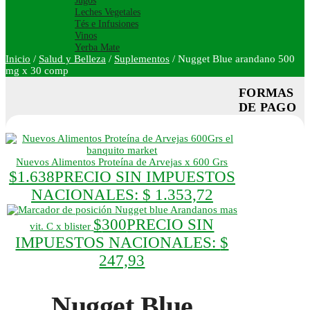
Jugos
Leches Vegetales
Tés e Infusiones
Vinos
Yerba Mate
Inicio
/
Salud y Belleza
/
Suplementos
/
Nugget Blue arandano 500
mg x 30 comp
FORMAS
DE PAGO
Nuevos Alimentos Proteína de Arvejas x 600 Grs
$
1.638
PRECIO SIN IMPUESTOS
NACIONALES:
$ 1.353,72
Nugget blue Arandanos mas
$
300
PRECIO SIN
vit. C x blister
IMPUESTOS NACIONALES:
$
247,93
Nugget Blue