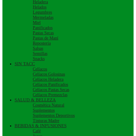
Heladera
Helados
Legumbres
Mermeladas
Miel
Panificados
Pastas Secas
Pastas de Maní
Repostería
Salsas
Semillas
Snacks
SIN TACC
Celíacos
Celíacos Golosinas
Celíacos Heladera
Celíacos Panificados
Celíacos Pastas Secas
Celíacos Premezclas
SALUD & BELLEZA
Cosmética Natural
Suplementos
Suplementos Deportivos
Tinturas Madre
BEBIDAS & INFUSIONES
Café