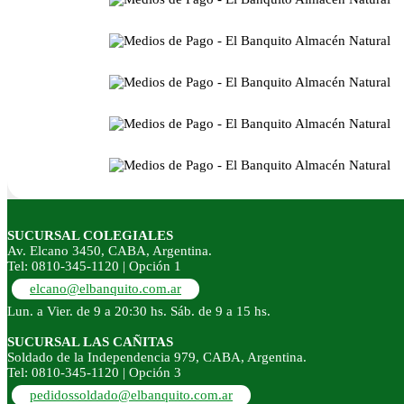
SUCURSAL COLEGIALES
Av. Elcano 3450, CABA, Argentina.
Tel: 0810-345-1120 | Opción 1
elcano@elbanquito.com.ar
Lun. a Vier. de 9 a 20:30 hs. Sáb. de 9 a 15 hs.
SUCURSAL LAS CAÑITAS
Soldado de la Independencia 979, CABA, Argentina.
Tel: 0810-345-1120 | Opción 3
pedidossoldado@elbanquito.com.ar