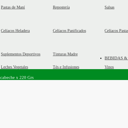
Pastas de Maní
Repostería
Salsas
Celíacos Heladera
Celíacos Panificados
Celíacos Pasta
Suplementos Deportivos
Tinturas Madre
BEBIDAS &
Leches Vegetales
Tés e Infusiones
Vinos
scabeche x 220 Grs