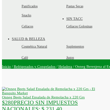
Panificados
Pastas Secas
Snacks
SIN TACC
Celíacos
Celíacos Golosinas
SALUD & BELLEZA
Cosmética Natural
Suplementos
Café
Jugos
Inicio
/
Refrigerados y Congelados
/
Heladera
/
Onneg Berenjena al E
Onneg Beets Salad Ensalada de Remolacha x 220 Grs
$
280
PRECIO SIN IMPUESTOS
NACIONALES:
$ 231,40