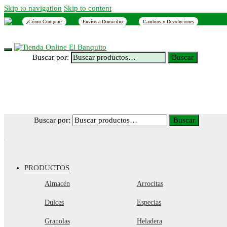
Skip to navigation
Skip to content
¿Cómo Comprar?
Envíos a Domicilio
Cambios y Devoluciones
INICIO
NOSOTROS
SUCURSALES
CONTACTO
Buscar por:
Buscar
Buscar por:
Buscar
PRODUCTOS
Almacén
Arrocitas
Dulces
Especias
Granolas
Heladera