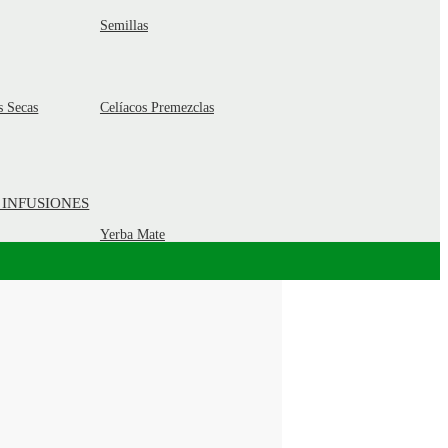
Semillas
s Secas
Celíacos Premezclas
 INFUSIONES
Yerba Mate