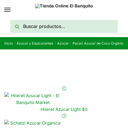
Skip
Skip
to
to
navigation
content
Buscar
Buscar
por:
Inicio
Azucar y Edulcorantes
Azucar
Pacari Azucar de Coco Orgánico 
/
/
/
Hileret Azucar Light
$
0