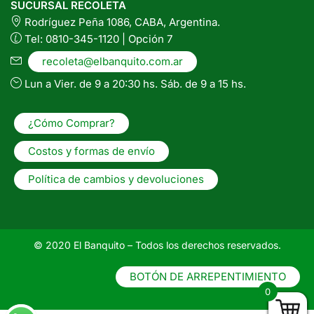
SUCURSAL RECOLETA
Rodríguez Peña 1086, CABA, Argentina.
Tel: 0810-345-1120 | Opción 7
recoleta@elbanquito.com.ar
Lun a Vier. de 9 a 20:30 hs. Sáb. de 9 a 15 hs.
¿Cómo Comprar?
Costos y formas de envío
Política de cambios y devoluciones
© 2020 El Banquito – Todos los derechos reservados.
BOTÓN DE ARREPENTIMIENTO
0