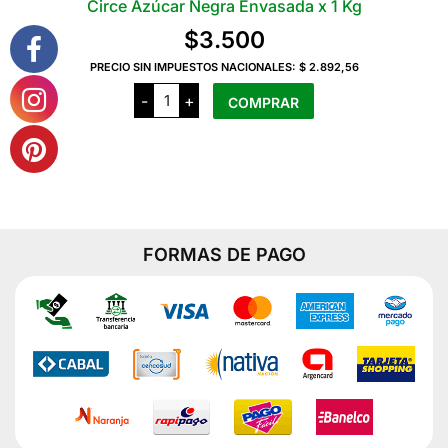
Circe Azúcar Negra Envasada x 1 Kg
Las
$
3.500
opciones
PRECIO SIN IMPUESTOS NACIONALES:
$ 2.892,56
se
Circe
pueden
-
+
COMPRAR
Azúcar
elegir
Negra
Envasada
en
x
1
la
Kg
página
cantidad
del
producto
FORMAS DE PAGO