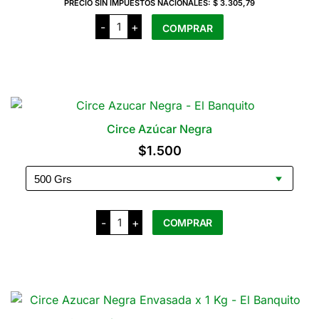
PRECIO SIN IMPUESTOS NACIONALES:
$ 3.305,79
Circe
-
+
COMPRAR
Azúcar
Rubia
Envasado
x
1
Kg
cantidad
Circe Azúcar Negra
$
1.500
Circe
-
+
COMPRAR
Azúcar
Negra
cantidad
Este
producto
tiene
varias
variantes.