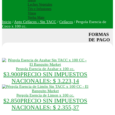
Jugos
Leches Vegetales
Tés e Infusiones
Vinos
Yerba Mate
Inicio
/
Apto Celíacos - Sin TACC
/
Celíacos
/
Pergola Esencia de
Coco x 100 cc.
FORMAS
DE PAGO
Pergola Esencia de Azahar x 100 cc.
$
3.900
PRECIO SIN IMPUESTOS
NACIONALES:
$ 3.223,14
Pergola Esencia de Limon x 100 cc.
$
2.850
PRECIO SIN IMPUESTOS
NACIONALES:
$ 2.355,37