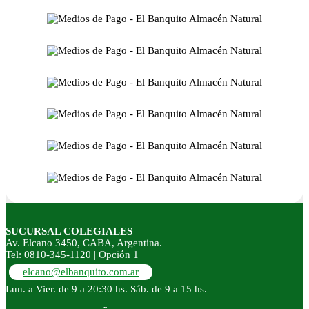
SUCURSAL COLEGIALES
Av. Elcano 3450, CABA, Argentina.
Tel: 0810-345-1120 | Opción 1
elcano@elbanquito.com.ar
Lun. a Vier. de 9 a 20:30 hs. Sáb. de 9 a 15 hs.