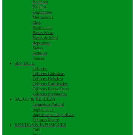
Heladera
Helados
Legumbres
Mermeladas
Miel
Panificados
Pastas Secas
Pastas de Maní
Repostería
Salsas
Semillas
Snacks
SIN TACC
Celíacos
Celíacos Golosinas
Celíacos Heladera
Celíacos Panificados
Celíacos Pastas Secas
Celíacos Premezclas
SALUD & BELLEZA
Cosmética Natural
Suplementos
Suplementos Deportivos
Tinturas Madre
BEBIDAS & INFUSIONES
Café