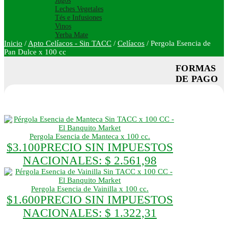
Jugos
Leches Vegetales
Tés e Infusiones
Vinos
Yerba Mate
Inicio
/
Apto Celíacos - Sin TACC
/
Celíacos
/
Pergola Esencia de
Pan Dulce x 100 cc
FORMAS
DE PAGO
Pergola Esencia de Manteca x 100 cc.
$
3.100
PRECIO SIN IMPUESTOS
NACIONALES:
$ 2.561,98
Pergola Esencia de Vainilla x 100 cc.
$
1.600
PRECIO SIN IMPUESTOS
NACIONALES:
$ 1.322,31