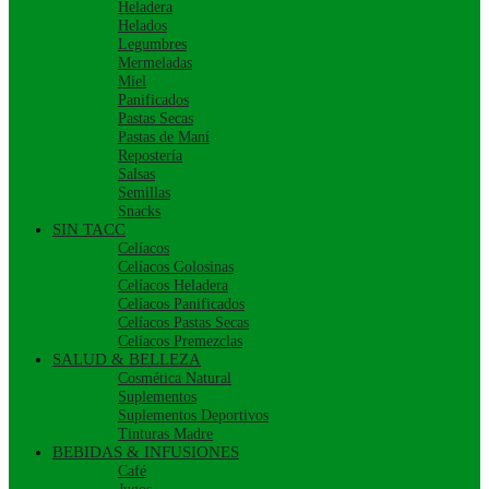
Heladera
Helados
Legumbres
Mermeladas
Miel
Panificados
Pastas Secas
Pastas de Maní
Repostería
Salsas
Semillas
Snacks
SIN TACC
Celíacos
Celíacos Golosinas
Celíacos Heladera
Celíacos Panificados
Celíacos Pastas Secas
Celíacos Premezclas
SALUD & BELLEZA
Cosmética Natural
Suplementos
Suplementos Deportivos
Tinturas Madre
BEBIDAS & INFUSIONES
Café