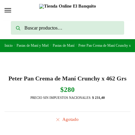
Skip
Skip
to
to
navigation
content
Buscar
Buscar
por:
Inicio
/
Pastas de Maní y Miel
/
Pastas de Maní
/
Peter Pan Crema de Maní Crunchy x 4
Peter Pan Crema de Maní Crunchy x 462 Grs
$
280
PRECIO SIN IMPUESTOS NACIONALES:
$ 231,40
Agotado