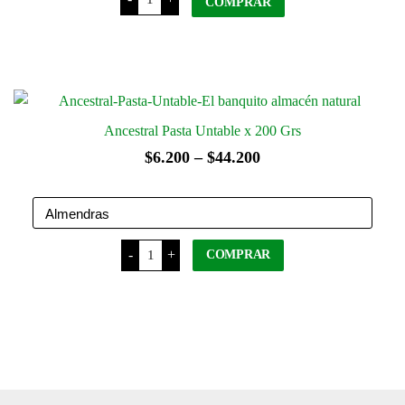
Pasta
COMPRAR
elegir
de
Maní
en
x
350
la
Grs
página
cantidad
del
producto
Ancestral Pasta Untable x 200 Grs
Rango
$
6.200
–
$
44.200
de
precios:
desde
Ancestral
-
+
COMPRAR
Pasta
$6.200
Untable
x
hasta
200
Este
$44.200
Grs
cantidad
producto
tiene
varias
variantes.