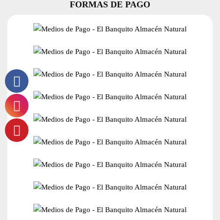
FORMAS DE PAGO
Las
opciones
se
pueden
elegir
en
la
página
del
producto