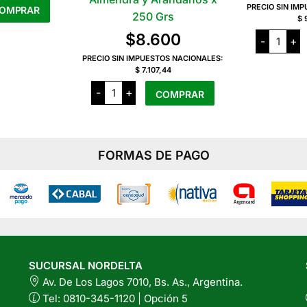
PRECIO SIN IM
OMPRAR
250 Grs
$ 
Cruden
te
$
8.600
-
+
Granola
oducto
x
PRECIO SIN IMPUESTOS NACIONALES:
200
ene
$ 7.107,44
Grs
rias
Integra
cantida
-
+
COMPRAR
Granola
riantes.
SIN
TACC
s
Almendra
ciones
y
Arandanos
FORMAS DE PAGO
x
ueden
250
Grs
egir
cantidad
n
gina
l
SUCURSAL NORDELTA
oducto
Av. De Los Lagos 7010, Bs. As., Argentina.
Tel: 0810-345-1120 | Opción 5