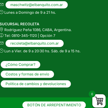
maschwitz@elbanquito.com.ar
Lunes a Domingo de 9 a 21 hs.
SUCURSAL RECOLETA
Rodríguez Peña 1086, CABA, Argentina.
Tel: 0810-345-1120 | Opción 7
recoleta@elbanquito.com.ar
Lun a Vier. de 9 a 20:30 hs. Sáb. de 9 a 15 hs.
¿Cómo Comprar?
Costos y formas de envío
Política de cambios y devoluciones
0
BOTÓN DE ARREPENTIMIENTO