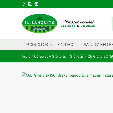
Skip
Skip
to
to
navigation
content
PRODUCTOS
SIN TACC
SALUD & BELLE
Inicio
Cereales y Granolas
Granolas
Qu Granola x 15
/
/
/