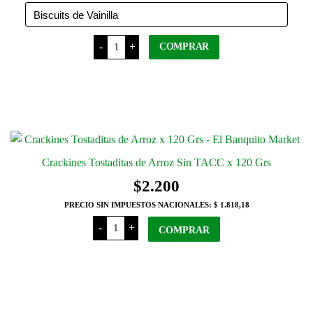
Ciudad
-
+
COMPRAR
Madre
Galletitas
Sin
Este producto tiene varias
TACC x
variantes. Las opciones se pueden
150 Grs
cantidad
elegir en la página del producto
Crackines Tostaditas de Arroz Sin TACC x 120 Grs
$
2.200
PRECIO SIN IMPUESTOS NACIONALES:
$ 1.818,18
Crackines
-
+
COMPRAR
Tostaditas
de Arroz
Sin
TACC x
120 Grs
cantidad