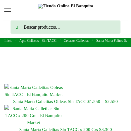
Skip to navigation
Skip to content
Buscar por:
Buscar
Inicio
/
Apto Celíacos - Sin TACC
/
Celíacos Galletitas
/
Santa Maria Palitos Sab
Santa María Galletitas Obleas Sin TACC
$
1.550
–
$
2.550
Rango
de
precios
desde
Santa María Galletitas Sin TACC x 200 Grs
$
3.300
$1.55