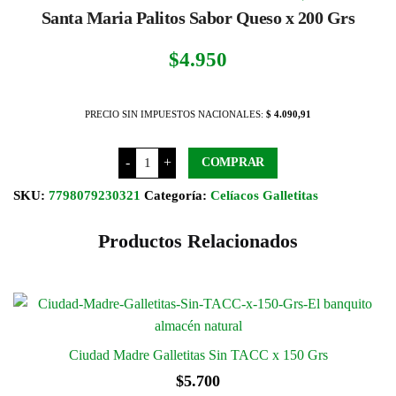
Santa Maria Palitos Sabor Queso x 200 Grs
hasta
$2.55
$
4.950
PRECIO SIN IMPUESTOS NACIONALES:
$ 4.090,91
Santa
-
+
COMPRAR
Maria
Palitos
Sabor
SKU:
7798079230321
Categoría:
Celíacos Galletitas
Queso x
200 Grs
cantidad
Productos Relacionados
Ciudad Madre Galletitas Sin TACC x 150 Grs
$
5.700