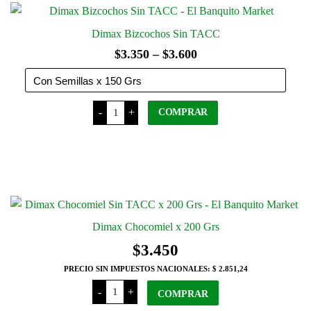
Dimax Bizcochos Sin TACC
$
3.350
–
$
3.600
Rango
de
precios:
Dimax
-
+
COMPRAR
desde
Bizcochos
Sin TACC
$3.350
cantidad
Este producto tiene varias
hasta
variantes. Las opciones se pueden
elegir en la página del producto
$3.600
Dimax Chocomiel x 200 Grs
$
3.450
PRECIO SIN IMPUESTOS NACIONALES:
$ 2.851,24
Dimax
-
+
COMPRAR
Chocomiel
x 200 Grs