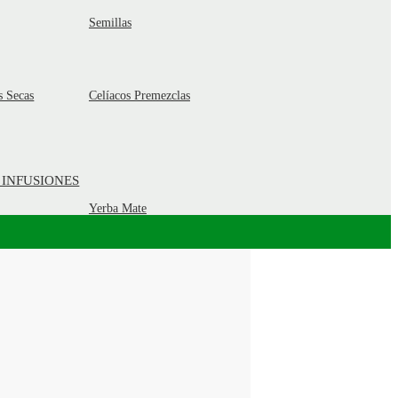
Semillas
s Secas
Celíacos Premezclas
 INFUSIONES
Yerba Mate