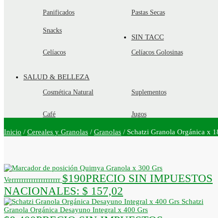
Panificados
Pastas Secas
Snacks
SIN TACC
Celíacos
Celíacos Golosinas
SALUD & BELLEZA
Cosmética Natural
Suplementos
Café
Jugos
Inicio
/
Cereales y Granolas
/
Granolas
/
Schatzi Granola Orgánica x 1
Quimya Granola x 300 Grs
$
190
PRECIO SIN IMPUESTOS
Verrrrrrrrrrrrrrrrrrrr
NACIONALES:
$ 157,02
Schatzi
Granola Orgánica Desayuno Integral x 400 Grs