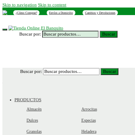
Skip to navigation
Skip to content
¿Cómo Comprar?
Envíos a Domicilio
Cambios y Devoluciones
INICIO
NOSOTROS
SUCURSALES
CONTACTO
Buscar por:
Buscar
Buscar por:
Buscar
PRODUCTOS
Almacén
Arrocitas
Dulces
Especias
Granolas
Heladera