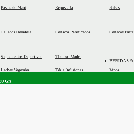
Pastas de Maní
Repostería
Salsas
Celíacos Heladera
Celíacos Panificados
Celíacos Pasta
Suplementos Deportivos
Tinturas Madre
BEBIDAS &
Leches Vegetales
Tés e Infusiones
Vinos
80 Grs