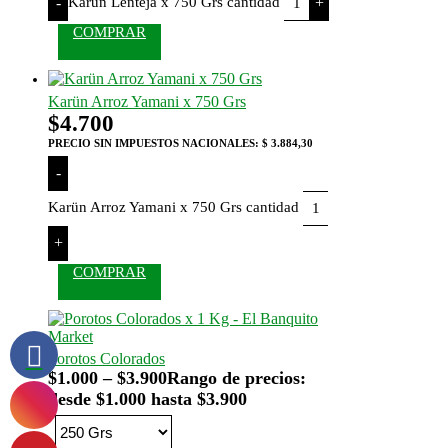
Karün Lenteja x 750 Grs cantidad
-
+
COMPRAR
Karün Arroz Yamani x 750 Grs
$
4.700
PRECIO SIN IMPUESTOS NACIONALES:
$ 3.884,30
-
Karün Arroz Yamani x 750 Grs cantidad
+
COMPRAR
Porotos Colorados
$
1.000
–
$
3.900
Rango de precios:
desde $1.000 hasta $3.900