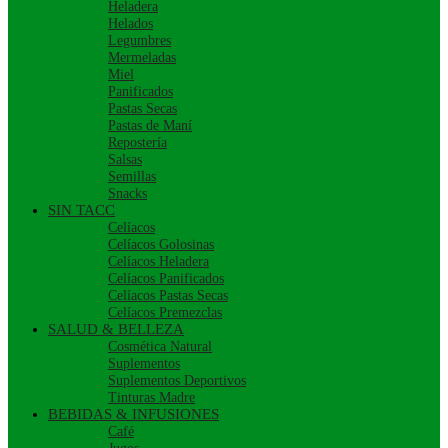
Heladera
Helados
Legumbres
Mermeladas
Miel
Panificados
Pastas Secas
Pastas de Maní
Repostería
Salsas
Semillas
Snacks
SIN TACC
Celíacos
Celíacos Golosinas
Celíacos Heladera
Celíacos Panificados
Celíacos Pastas Secas
Celíacos Premezclas
SALUD & BELLEZA
Cosmética Natural
Suplementos
Suplementos Deportivos
Tinturas Madre
BEBIDAS & INFUSIONES
Café