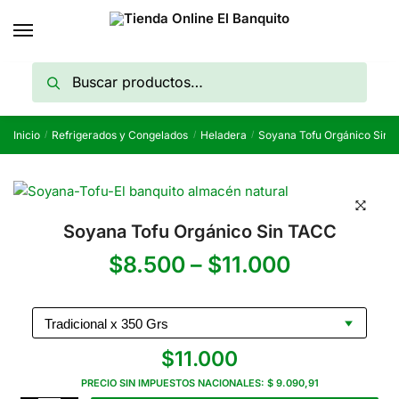
Skip
Skip
to
to
navigation
content
Buscar
Buscar
por:
Inicio
Refrigerados y Congelados
Heladera
Soyana Tofu Orgánico Sin 
/
/
/
Soyana Tofu Orgánico Sin TACC
Rango
$
8.500
–
$
11.000
de
precios:
$
11.000
desde
PRECIO SIN IMPUESTOS NACIONALES:
$ 9.090,91