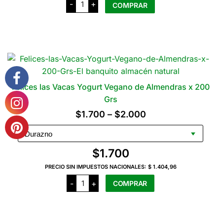
-
+
COMPRAR
Jugo
Naranja
x
1,5
L
cantidad
Felices las Vacas Yogurt Vegano de Almendras x 200
Grs
Rango
$
1.700
–
$
2.000
de
precios:
$
1.700
desde
PRECIO SIN IMPUESTOS NACIONALES:
$ 1.404,96
$1.700
Felices
-
+
COMPRAR
hasta
las
Vacas
$2.000
Yogurt
Este
Vegano
producto
de