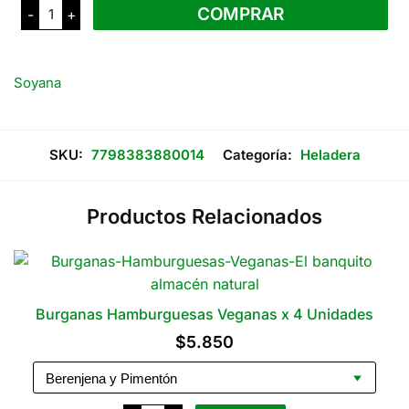
$8.500
Soyana
COMPRAR
-
+
Tofu
hasta
Orgánico
Sin
TACC
$11.000
cantidad
Soyana
SKU:
7798383880014
Categoría:
Heladera
Productos Relacionados
Burganas Hamburguesas Veganas x 4 Unidades
$
5.850