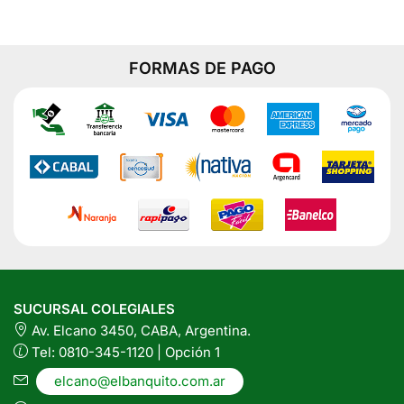
Almendras
tiene
x
200
varias
Grs
variantes.
cantidad
FORMAS DE PAGO
Las
opciones
se
pueden
elegir
en
la
página
del
producto
SUCURSAL COLEGIALES
Av. Elcano 3450, CABA, Argentina.
Tel: 0810-345-1120 | Opción 1
elcano@elbanquito.com.ar