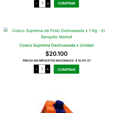
Burganas
-
+
COMPRAR
Hamburguesas
Veganas
x
Este
4
producto
Unidades
cantidad
tiene
varias
variantes.
Las
Coeco Suprema Deshuesada x Unidad
opciones
$
20.100
se
pueden
PRECIO SIN IMPUESTOS NACIONALES:
$ 16.611,57
Coeco
elegir
-
+
COMPRAR
Suprema
en
Deshuesada
x
la
Unidad
cantidad
página
del
producto