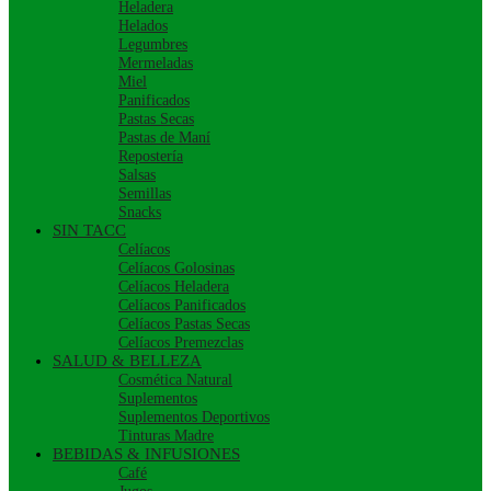
Heladera
Helados
Legumbres
Mermeladas
Miel
Panificados
Pastas Secas
Pastas de Maní
Repostería
Salsas
Semillas
Snacks
SIN TACC
Celíacos
Celíacos Golosinas
Celíacos Heladera
Celíacos Panificados
Celíacos Pastas Secas
Celíacos Premezclas
SALUD & BELLEZA
Cosmética Natural
Suplementos
Suplementos Deportivos
Tinturas Madre
BEBIDAS & INFUSIONES
Café