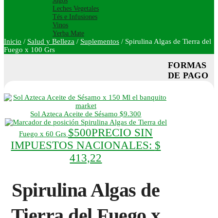
Jugos
Leches Vegetales
Tés e Infusiones
Vinos
Yerba Mate
Inicio
/
Salud y Belleza
/
Suplementos
/
Spirulina Algas de Tierra del
Fuego x 100 Grs
FORMAS
DE PAGO
Sol Azteca Aceite de Sésamo
$
9.300
Spirulina Algas de Tierra del
$
500
PRECIO SIN
Fuego x 60 Grs
IMPUESTOS NACIONALES:
$
413,22
Spirulina Algas de
Tierra del Fuego x