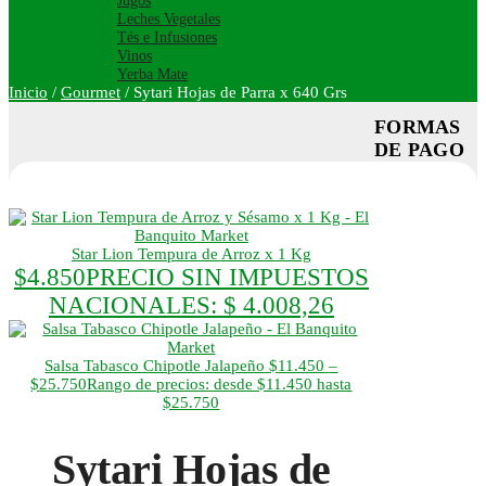
Jugos
Leches Vegetales
Tés e Infusiones
Vinos
Yerba Mate
Inicio
/
Gourmet
/
Sytari Hojas de Parra x 640 Grs
FORMAS
DE PAGO
Star Lion Tempura de Arroz x 1 Kg
$
4.850
PRECIO SIN IMPUESTOS
NACIONALES:
$ 4.008,26
Salsa Tabasco Chipotle Jalapeño
$
11.450
–
$
25.750
Rango de precios: desde $11.450 hasta
$25.750
Sytari Hojas de