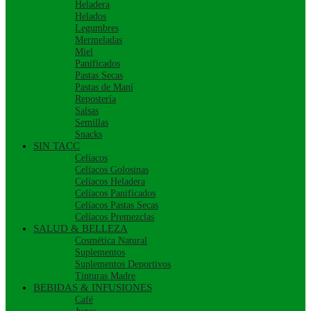
Heladera
Helados
Legumbres
Mermeladas
Miel
Panificados
Pastas Secas
Pastas de Maní
Repostería
Salsas
Semillas
Snacks
SIN TACC
Celíacos
Celíacos Golosinas
Celíacos Heladera
Celíacos Panificados
Celíacos Pastas Secas
Celíacos Premezclas
SALUD & BELLEZA
Cosmética Natural
Suplementos
Suplementos Deportivos
Tinturas Madre
BEBIDAS & INFUSIONES
Café