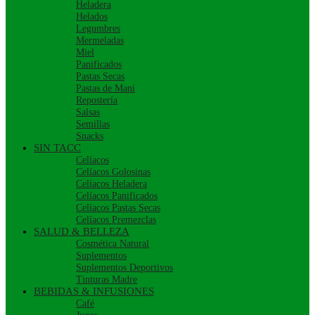
Heladera
Helados
Legumbres
Mermeladas
Miel
Panificados
Pastas Secas
Pastas de Maní
Repostería
Salsas
Semillas
Snacks
SIN TACC
Celíacos
Celíacos Golosinas
Celíacos Heladera
Celíacos Panificados
Celíacos Pastas Secas
Celíacos Premezclas
SALUD & BELLEZA
Cosmética Natural
Suplementos
Suplementos Deportivos
Tinturas Madre
BEBIDAS & INFUSIONES
Café