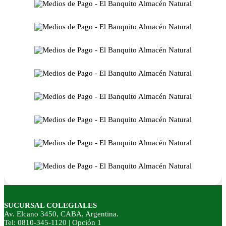
SUCURSAL COLEGIALES
Av. Elcano 3450, CABA, Argentina.
Tel: 0810-345-1120 | Opción 1