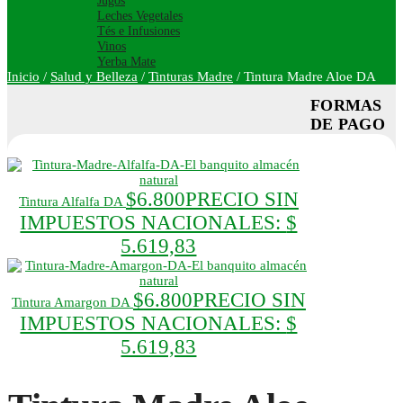
Jugos
Leches Vegetales
Tés e Infusiones
Vinos
Yerba Mate
Inicio
/
Salud y Belleza
/
Tinturas Madre
/
Tintura Madre Aloe DA
FORMAS
DE PAGO
$
6.800
PRECIO SIN
Tintura Alfalfa DA
IMPUESTOS NACIONALES:
$
5.619,83
$
6.800
PRECIO SIN
Tintura Amargon DA
IMPUESTOS NACIONALES:
$
5.619,83