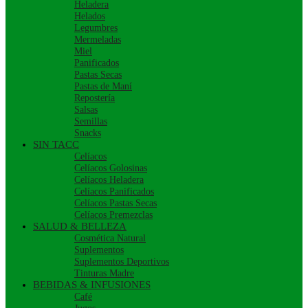
Heladera
Helados
Legumbres
Mermeladas
Miel
Panificados
Pastas Secas
Pastas de Maní
Repostería
Salsas
Semillas
Snacks
SIN TACC
Celíacos
Celíacos Golosinas
Celíacos Heladera
Celíacos Panificados
Celíacos Pastas Secas
Celíacos Premezclas
SALUD & BELLEZA
Cosmética Natural
Suplementos
Suplementos Deportivos
Tinturas Madre
BEBIDAS & INFUSIONES
Café