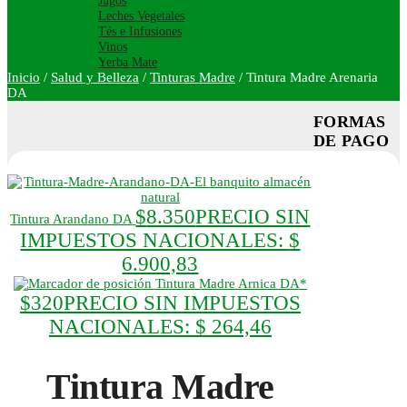
Jugos
Leches Vegetales
Tés e Infusiones
Vinos
Yerba Mate
Inicio
/
Salud y Belleza
/
Tinturas Madre
/
Tintura Madre Arenaria
DA
FORMAS
DE PAGO
$
8.350
PRECIO SIN
Tintura Arandano DA
IMPUESTOS NACIONALES:
$
6.900,83
Tintura Madre Arnica DA*
$
320
PRECIO SIN IMPUESTOS
NACIONALES:
$ 264,46
Tintura Madre