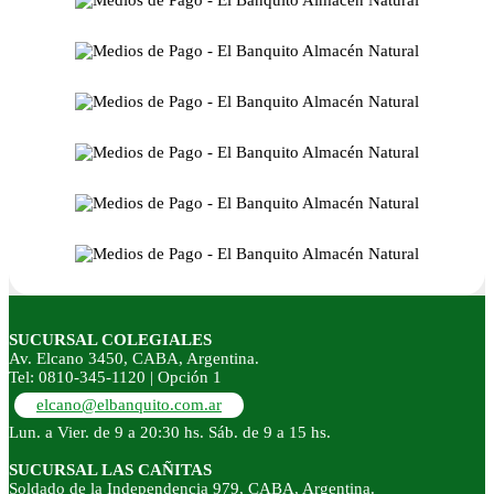
SUCURSAL COLEGIALES
Av. Elcano 3450, CABA, Argentina.
Tel: 0810-345-1120 | Opción 1
elcano@elbanquito.com.ar
Lun. a Vier. de 9 a 20:30 hs. Sáb. de 9 a 15 hs.
SUCURSAL LAS CAÑITAS
Soldado de la Independencia 979, CABA, Argentina.