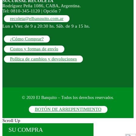
SUCURSAL RECOLETA
Rodríguez Peña 1086, CABA, Argentina.
Tel: 0810-345-1120 | Opción 7
recoleta@elbanquito.com.ar
Lun a Vier. de 9 a 20:30 hs. Sáb. de 9 a 15 hs.
¿Cómo Comprar?
Costos y formas de envío
Política de cambios y devoluciones
© 2020 El Banquito – Todos los derechos reservados.
BOTÓN DE ARREPENTIMIENTO
Scroll Up
SU COMPRA