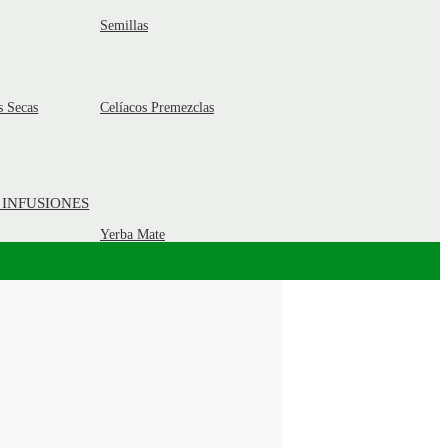
Semillas
s Secas
Celíacos Premezclas
 INFUSIONES
Yerba Mate