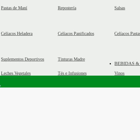
Pastas de Maní
Repostería
Salsas
Celíacos Heladera
Celíacos Panificados
Celíacos Pasta
Suplementos Deportivos
Tinturas Madre
BEBIDAS &
Leches Vegetales
Tés e Infusiones
Vinos
A