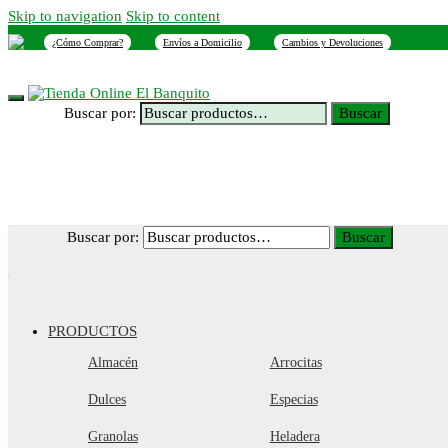
Skip to navigation
Skip to content
¿Cómo Comprar?
Envíos a Domicilio
Cambios y Devoluciones
INICIO
NOSOTROS
SUCURSALES
CONTACTO
Buscar por:
Buscar
Buscar por:
Buscar
PRODUCTOS
Almacén
Arrocitas
Dulces
Especias
Granolas
Heladera