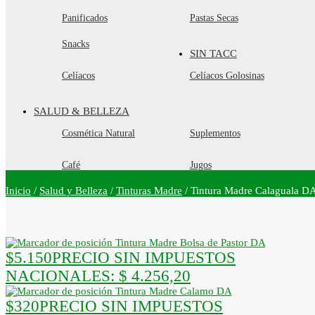
Panificados
Pastas Secas
Snacks
SIN TACC
Celíacos
Celíacos Golosinas
SALUD & BELLEZA
Cosmética Natural
Suplementos
Café
Jugos
Inicio
/
Salud y Belleza
/
Tinturas Madre
/
Tintura Madre Calaguala D
Tintura Madre Bolsa de Pastor DA
$
5.150
PRECIO SIN IMPUESTOS
NACIONALES:
$ 4.256,20
Tintura Madre Calamo DA
$
320
PRECIO SIN IMPUESTOS