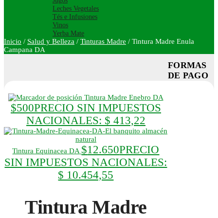
Jugos
Leches Vegetales
Tés e Infusiones
Vinos
Yerba Mate
Inicio
/
Salud y Belleza
/
Tinturas Madre
/
Tintura Madre Enula
Campana DA
FORMAS
DE PAGO
Tintura Madre Enebro DA
$
500
PRECIO SIN IMPUESTOS
NACIONALES:
$ 413,22
$
12.650
PRECIO
Tintura Equinacea DA
SIN IMPUESTOS NACIONALES:
$ 10.454,55
Tintura Madre