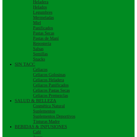
Heladera
Helados
Legumbres
Mermeladas
Miel
Panificados
Pastas Secas
Pastas de Maní
Repostería
Salsas
Semillas
Snacks
SIN TACC
Celíacos
Celíacos Golosinas
Celíacos Heladera
Celíacos Panificados
Celíacos Pastas Secas
Celíacos Premezclas
SALUD & BELLEZA
Cosmética Natural
Suplementos
Suplementos Deportivos
Tinturas Madre
BEBIDAS & INFUSIONES
Café