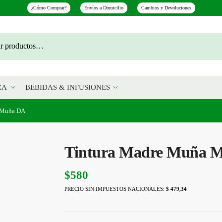
¿Cómo Comprar?
Envíos a Domicilio
Cambios y Devoluciones
ZA
BEBIDAS & INFUSIONES
 Muña DA
Tintura Madre Muña 
$
580
PRECIO SIN IMPUESTOS NACIONALES:
$ 479,34