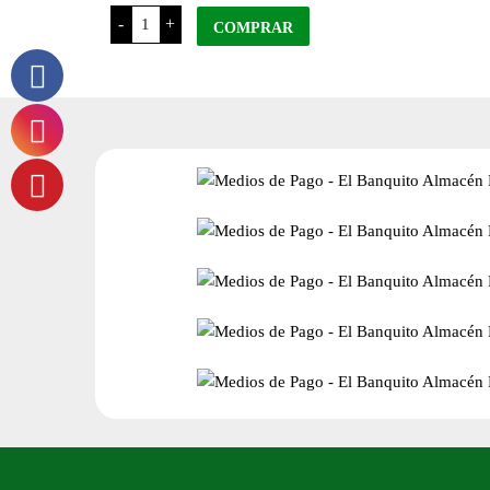
Tintura
-
+
Alcachofa
COMPRAR
DA
cantidad