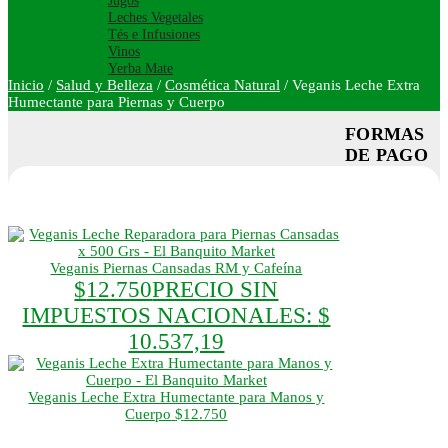
Jugos
Leches Vegetales
Tés e Infusiones
Vinos
Yerba Mate
Inicio
/
Salud y Belleza
/
Cosmética Natural
/
Veganis Leche Extra
Humectante para Piernas y Cuerpo
FORMAS
DE PAGO
Veganis Piernas Cansadas RM y Cafeína
$
12.750
PRECIO SIN
IMPUESTOS NACIONALES:
$
10.537,19
Veganis Leche Extra Humectante para Manos y
Cuerpo
$
12.750