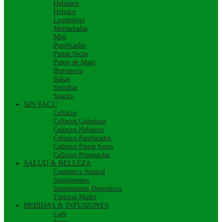
Heladera
Helados
Legumbres
Mermeladas
Miel
Panificados
Pastas Secas
Pastas de Maní
Repostería
Salsas
Semillas
Snacks
SIN TACC
Celíacos
Celíacos Golosinas
Celíacos Heladera
Celíacos Panificados
Celíacos Pastas Secas
Celíacos Premezclas
SALUD & BELLEZA
Cosmética Natural
Suplementos
Suplementos Deportivos
Tinturas Madre
BEBIDAS & INFUSIONES
Café