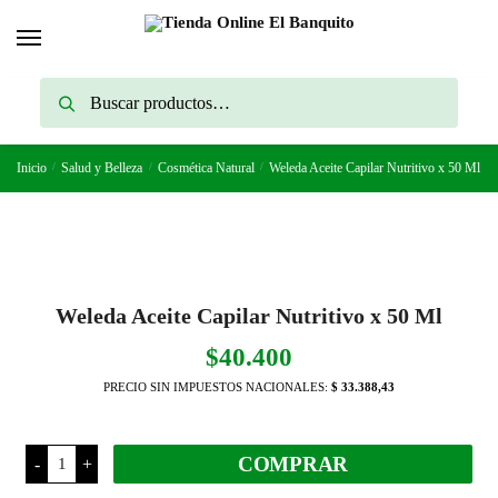
Skip
Skip
to
to
navigation
content
Buscar
Buscar
por:
Inicio
/
Salud y Belleza
/
Cosmética Natural
/
Weleda Aceite Capilar Nutritivo x 50 Ml
Weleda Aceite Capilar Nutritivo x 50 Ml
$
40.400
PRECIO SIN IMPUESTOS NACIONALES:
$ 33.388,43
Weleda
COMPRAR
-
+
Aceite
Capilar