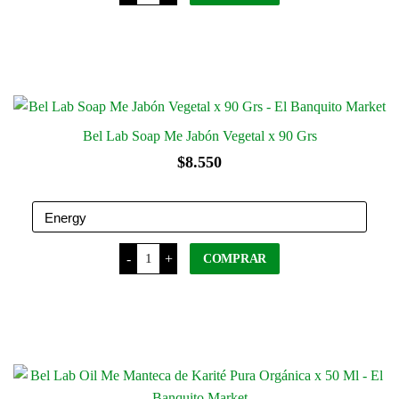
Líquido
Vegetal
hasta
x
Este
$10.400
250
Ml
producto
cantidad
tiene
varias
variantes.
Bel Lab Soap Me Jabón Vegetal x 90 Grs
Las
$
8.550
opciones
se
pueden
elegir
Bel
en
-
+
COMPRAR
Lab
Soap
la
Me
página
Jabón
Este
Vegetal
del
x
producto
90
producto
tiene
Grs
cantidad
varias
variantes.