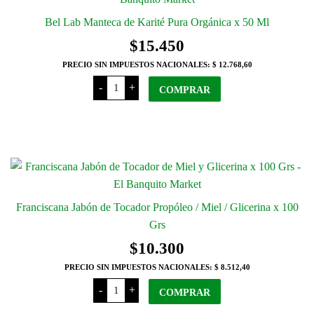
Las
Bel Lab Manteca de Karité Pura Orgánica x 50 Ml
opciones
$
15.450
se
PRECIO SIN IMPUESTOS NACIONALES:
$ 12.768,60
pueden
Bel
elegir
-
+
Lab
COMPRAR
en
Manteca
de
la
Karité
Pura
página
Orgánica
del
x
50
producto
Ml
cantidad
Franciscana Jabón de Tocador Propóleo / Miel / Glicerina x 100
Grs
$
10.300
PRECIO SIN IMPUESTOS NACIONALES:
$ 8.512,40
Franciscana
-
+
Jabón
COMPRAR
de
Tocador