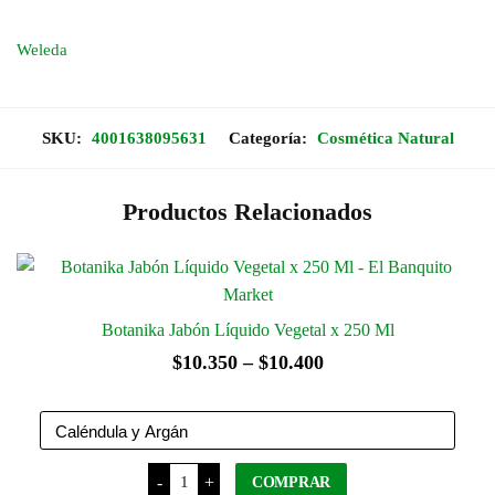
Nutritivo
x
50
Weleda
Ml
cantidad
SKU:
4001638095631
Categoría:
Cosmética Natural
Productos Relacionados
Botanika Jabón Líquido Vegetal x 250 Ml
Rango
$
10.350
–
$
10.400
de
precios:
desde
Botanika
-
+
COMPRAR
Jabón
$10.350