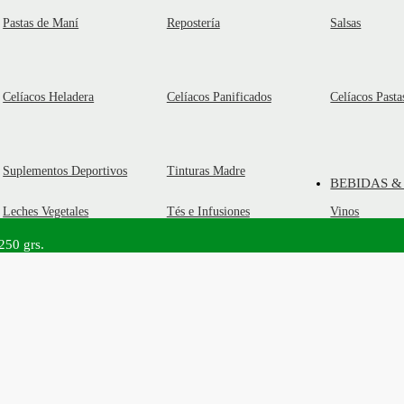
Pastas de Maní
Repostería
Salsas
Celíacos Heladera
Celíacos Panificados
Celíacos Pasta
Suplementos Deportivos
Tinturas Madre
BEBIDAS &
Leches Vegetales
Tés e Infusiones
Vinos
250 grs.