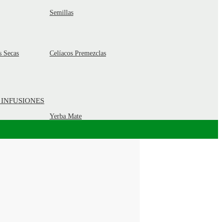
Semillas
s Secas
Celíacos Premezclas
 INFUSIONES
Yerba Mate