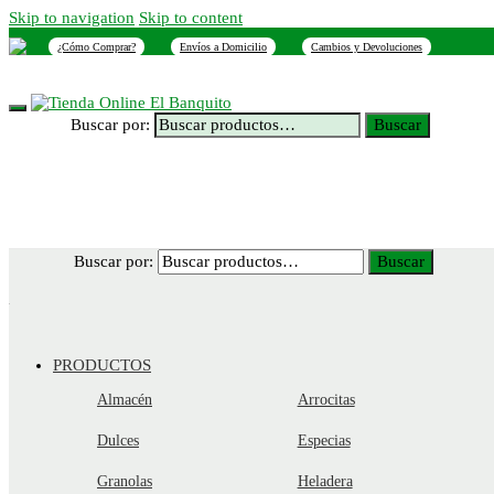
Skip to navigation
Skip to content
¿Cómo Comprar?
Envíos a Domicilio
Cambios y Devoluciones
INICIO
NOSOTROS
SUCURSALES
CONTACTO
Buscar por:
Buscar
Buscar por:
Buscar
PRODUCTOS
Almacén
Arrocitas
Dulces
Especias
Granolas
Heladera