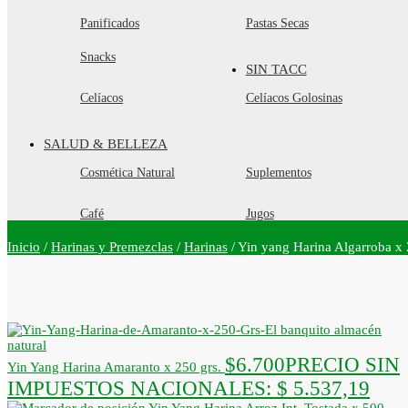
Panificados
Pastas Secas
Snacks
SIN TACC
Celíacos
Celíacos Golosinas
SALUD & BELLEZA
Cosmética Natural
Suplementos
Café
Jugos
Inicio
/
Harinas y Premezclas
/
Harinas
/
Yin yang Harina Algarroba x 
$
6.700
PRECIO SIN
Yin Yang Harina Amaranto x 250 grs.
IMPUESTOS NACIONALES:
$ 5.537,19