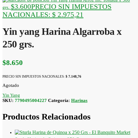
Yin Yang Harina Arroz Int. Tostada x 500
$
3.600
PRECIO SIN IMPUESTOS
grs.
NACIONALES:
$ 2.975,21
Yin yang Harina Algarroba x
250 grs.
$
8.650
PRECIO SIN IMPUESTOS NACIONALES:
$ 7.148,76
Agotado
Yin Yang
SKU:
7790495004227
Categoría:
Harinas
Productos Relacionados