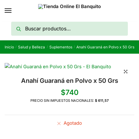
Skip
Skip
to
to
navigation
content
Buscar
Buscar
por:
Inicio
Salud y Belleza
Suplementos
Anahí Guaraná en Polvo x 50 Grs
/
/
/
Anahí Guaraná en Polvo x 50 Grs
$
740
PRECIO SIN IMPUESTOS NACIONALES:
$ 611,57
Agotado