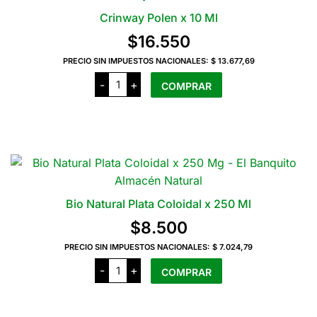
Crinway Polen x 10 Ml
$
16.550
PRECIO SIN IMPUESTOS NACIONALES:
$ 13.677,69
Crinway
-
+
COMPRAR
Polen
x
10
Ml
cantidad
Bio Natural Plata Coloidal x 250 Ml
$
8.500
PRECIO SIN IMPUESTOS NACIONALES:
$ 7.024,79
Bio
-
+
COMPRAR
Natural
Plata
Coloidal
x
250