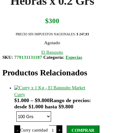
Hebras x 0.2 Grs
$
300
PRECIO SIN IMPUESTOS NACIONALES:
$ 247,93
Agotado
El Banquito
SKU:
779131131187
Categoría:
Especias
Productos Relacionados
Curry
$
1.000
–
$
9.800
Rango de precios:
desde $1.000 hasta $9.800
Curry cantidad
-
+
COMPRAR