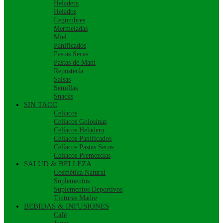
Heladera
Helados
Legumbres
Mermeladas
Miel
Panificados
Pastas Secas
Pastas de Maní
Repostería
Salsas
Semillas
Snacks
SIN TACC
Celíacos
Celíacos Golosinas
Celíacos Heladera
Celíacos Panificados
Celíacos Pastas Secas
Celíacos Premezclas
SALUD & BELLEZA
Cosmética Natural
Suplementos
Suplementos Deportivos
Tinturas Madre
BEBIDAS & INFUSIONES
Café