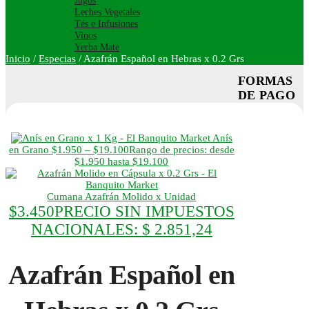
Jugos
Leches Vegetales
Tés e Infusiones
Vinos
Yerba Mate
Inicio
/
Especias
/
Azafrán Español en Hebras x 0.2 Grs
FORMAS
DE PAGO
Anís
en Grano
$
1.950
–
$
19.100
Rango de precios: desde
$1.950 hasta $19.100
Cumana Azafrán Molido x Unidad
$
3.450
PRECIO SIN IMPUESTOS
NACIONALES:
$ 2.851,24
Azafrán Español en