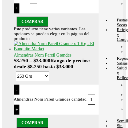
+
Pastas
COMPRAR
Secas
Este producto tiene varias variantes. Las
Refri
opciones se pueden elegir en la página del
y
producto
Conge
Almendras Nom Pareil Grandes
Repos
$
8.250
–
$
33.000
Rango de precios:
Salsas
desde $8.250 hasta $33.000
Salud
y
Belle
-
Almendras Nom Pareil Grandes cantidad
+
Semill
COMPRAR
Sin