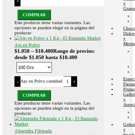
+
y
Grano
COMPRAR
Este producto tiene varias variantes. Las
opciones se pueden elegir en la página del
Choco
producto
Dulce
y
Merme
Ajo en Polvo
$
1.050
–
$
10.400
Rango de precios:
desde $1.050 hasta $10.400
Espec
Ajo en Polvo cantidad
-
+
Fiesta
Frutas
Gallet
COMPRAR
y
Este producto tiene varias variantes. Las
Arroci
opciones se pueden elegir en la página del
producto
Golos
y
Almendra Fileteada
Snack