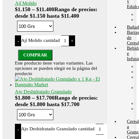
y
Ají Molido
Edulc
$
1.150
–
$
11.400
Rango de precios:
desde $1.150 hasta $11.400
Bañad
Barra
de
Ají Molido cantidad
-
+
Cerea
Bebid
e
COMPRAR
Infusi
Este producto tiene varias variantes. Las
opciones se pueden elegir en la página del
producto
Ajo Deshidratado Granulado
$
1.800
–
$
17.700
Rango de precios:
desde $1.800 hasta $17.700
Cerea
a
Ajo Deshidratado Granulado cantidad
-
Grane
Cerea