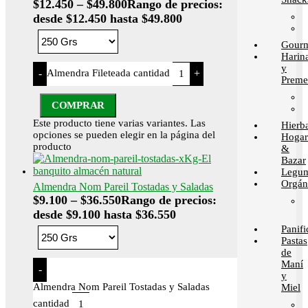
$
12.450
–
$
49.800
Rango de precios:
desde $12.450 hasta $49.800
Gour
Harin
y
Almendra Fileteada cantidad
-
+
Preme
COMPRAR
Este producto tiene varias variantes. Las
Hierb
opciones se pueden elegir en la página del
Hogar
producto
&
Bazar
Legum
Orgán
Almendra Nom Pareil Tostadas y Saladas
$
9.100
–
$
36.550
Rango de precios:
desde $9.100 hasta $36.550
Panif
Pastas
de
Maní
-
y
Almendra Nom Pareil Tostadas y Saladas
Miel
cantidad