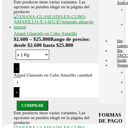
Este producto tiene varias variantes. Las
Azúca
opciones se pueden elegir en la página del
producto
Ananá Glaseado en Cubo Amarillo
$
2.600
–
$
25.800
Rango de precios:
Sin
desde $2.600 hasta $25.800
catego
Sin
TACC
Sushi
Vega
-
Ananá Glaseado en Cubo Amarillo cantidad
+
COMPRAR
Este producto tiene varias variantes. Las
FORMAS
opciones se pueden elegir en la página del
DE PAGO
producto