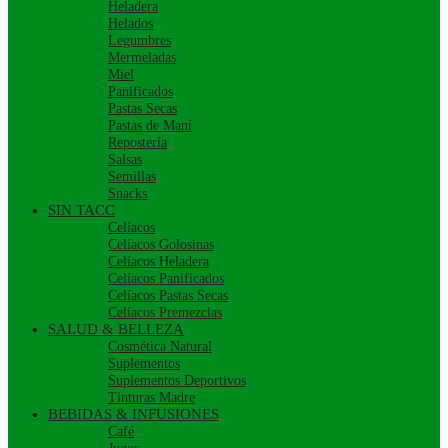
Heladera
Helados
Legumbres
Mermeladas
Miel
Panificados
Pastas Secas
Pastas de Maní
Repostería
Salsas
Semillas
Snacks
SIN TACC
Celíacos
Celíacos Golosinas
Celíacos Heladera
Celíacos Panificados
Celíacos Pastas Secas
Celíacos Premezclas
SALUD & BELLEZA
Cosmética Natural
Suplementos
Suplementos Deportivos
Tinturas Madre
BEBIDAS & INFUSIONES
Café