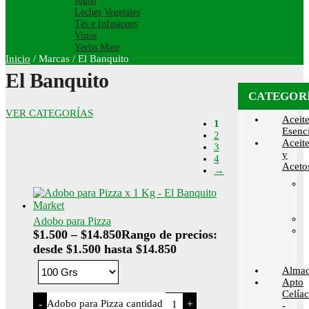
Jugos
Leches Vegetales
Tés e Infusiones
Vinos
Yerba Mate
Inicio
/
Marcas
/
El Banquito
El Banquito
CATEGOR
VER CATEGORÍAS
Aceit
1
Esenci
2
Aceit
3
y
4
Aceto
→
Adobo para Pizza
$
1.500
–
$
14.850
Rango de precios:
desde $1.500 hasta $14.850
Alma
Apto
Celía
Adobo para Pizza cantidad
-
+
-