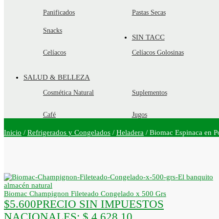
Panificados
Pastas Secas
Snacks
SIN TACC
Celíacos
Celíacos Golosinas
SALUD & BELLEZA
Cosmética Natural
Suplementos
Café
Jugos
Inicio
/
Refrigerados y Congelados
/
Heladera
/
Biomac Espinaca en P
Biomac Champignon Fileteado Congelado x 500 Grs
$
5.600
PRECIO SIN IMPUESTOS
NACIONALES:
$ 4.628,10