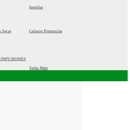
Semillas
s Secas
Celíacos Premezclas
 INFUSIONES
Yerba Mate