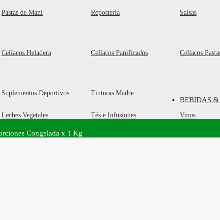
Pastas de Maní
Repostería
Salsas
Celíacos Heladera
Celíacos Panificados
Celíacos Pasta
Suplementos Deportivos
Tinturas Madre
BEBIDAS &
Leches Vegetales
Tés e Infusiones
Vinos
orciones Congelada x 1 Kg