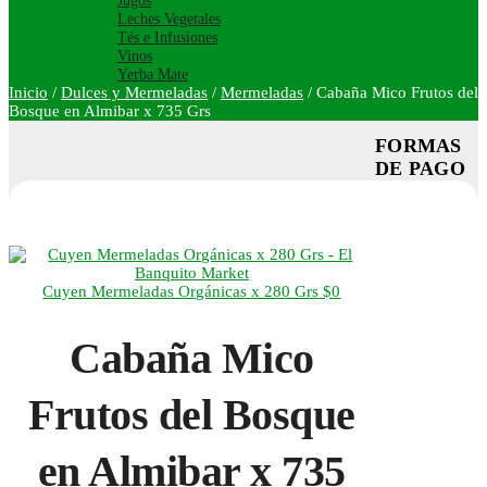
Jugos
Leches Vegetales
Tés e Infusiones
Vinos
Yerba Mate
Inicio
/
Dulces y Mermeladas
/
Mermeladas
/
Cabaña Mico Frutos del
Bosque en Almibar x 735 Grs
FORMAS
DE PAGO
Cuyen Mermeladas Orgánicas x 280 Grs
$
0
Cabaña Mico
Frutos del Bosque
en Almibar x 735