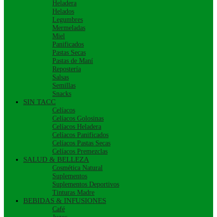
Heladera
Helados
Legumbres
Mermeladas
Miel
Panificados
Pastas Secas
Pastas de Maní
Repostería
Salsas
Semillas
Snacks
SIN TACC
Celíacos
Celíacos Golosinas
Celíacos Heladera
Celíacos Panificados
Celíacos Pastas Secas
Celíacos Premezclas
SALUD & BELLEZA
Cosmética Natural
Suplementos
Suplementos Deportivos
Tinturas Madre
BEBIDAS & INFUSIONES
Café