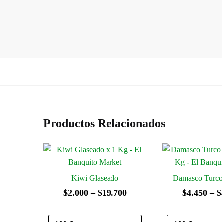
Productos Relacionados
Kiwi Glaseado
Damasco Turco
Rango
$
2.000
–
$
19.700
$
4.450
–
$
de
precios: