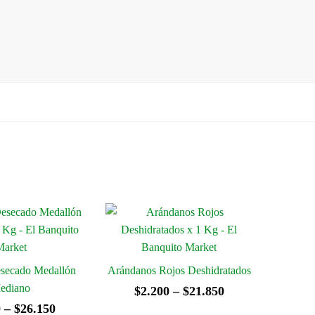
secado Medallón
Arándanos Rojos Deshidratados
ediano
Rango
$
2.200
–
$
21.850
Rango
0
–
$
26.150
de