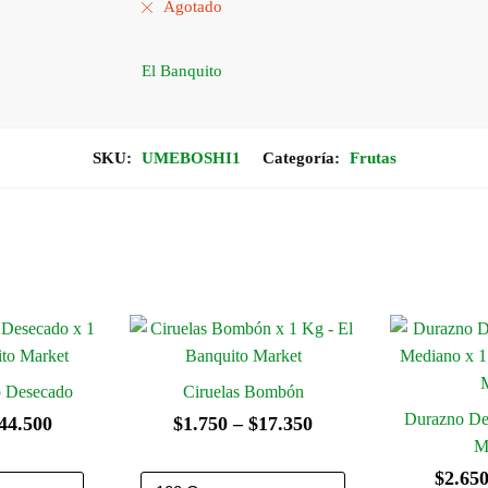
Agotado
El Banquito
SKU:
UMEBOSHI1
Categoría:
Frutas
 Desecado
Ciruelas Bombón
Durazno De
Rango
Rango
44.500
$
1.750
–
$
17.350
M
de
de
$
2.65
precios:
precios: