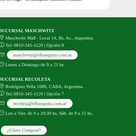
producto
del
producto
SUCURSAL MASCHWITZ
Maschwitz Mall - Local 14, Bs. As., Argentina.
Tel: 0810-345-1120 | Opción 8
maschwitz@elbanquito.com.ar
Lunes a Domingo de 9 a 21 hs.
SUCURSAL RECOLETA
Rodríguez Peña 1086, CABA, Argentina.
Tel: 0810-345-1120 | Opción 7
recoleta@elbanquito.com.ar
Lun a Vier. de 9 a 20:30 hs. Sáb. de 9 a 15 hs.
¿Cómo Comprar?